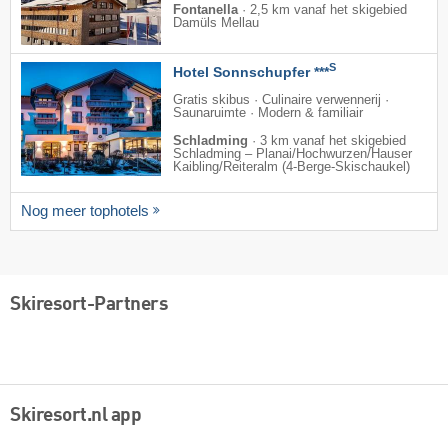
Fontanella
·
2,5 km vanaf het skigebied
Damüls Mellau
S
Hotel Sonnschupfer ***
Gratis skibus · Culinaire verwennerij ·
Saunaruimte · Modern & familiair
Schladming
·
3 km vanaf het skigebied
Schladming – Planai/​Hochwurzen/​Hauser
Kaibling/​Reiteralm (4-Berge-Skischaukel)
Nog meer tophotels
Skiresort-Partners
Skiresort.nl app