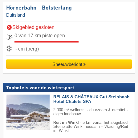
Hörnerbahn – Bolsterlang
Duitsland
Skigebied gesloten
0 van 17 km piste open
- cm (berg)
Sneeuwbericht
Tophotels voor de wintersport
RELAIS & CHÂTEAUX Gut Steinbach
Hotel Chalets SPA
2.000 m² wellness · duurzaam & creatief ·
eigen landbouw
Reit im Winkl
·
5 km vanaf het skigebied
Steinplatte Winklmoosalm – Waidring/​Reit
im Winkl