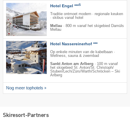
S
Hotel Engel ***
Traditie ontmoet modern · regionale keuken
· skibus vanaf hotel
Mellau
·
800 m vanaf het skigebied Damüls
Mellau
Hotel Nassereinerhof ***
Op enkele minuten van de kabelbaan ·
Wellness, sauna & zwembad
Sankt Anton am Arlberg
·
100 m vanaf
het skigebied St. Anton/​St. Christoph/​
Stuben/​Lech/​Zürs/​Warth/​Schröcken – Ski
Arlberg
Nog meer tophotels
Skiresort-Partners