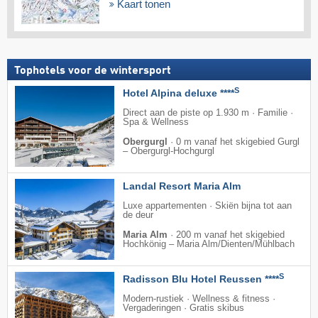
Kaart tonen
Tophotels voor de wintersport
S
Hotel Alpina deluxe ****
Direct aan de piste op 1.930 m · Familie ·
Spa & Wellness
Obergurgl
·
0 m vanaf het skigebied Gurgl
– Obergurgl-Hochgurgl
Landal Resort Maria Alm
Luxe appartementen · Skiën bijna tot aan
de deur
Maria Alm
·
200 m vanaf het skigebied
Hochkönig – Maria Alm/​Dienten/​Mühlbach
S
Radisson Blu Hotel Reussen ****
Modern-rustiek · Wellness & fitness ·
Vergaderingen · Gratis skibus