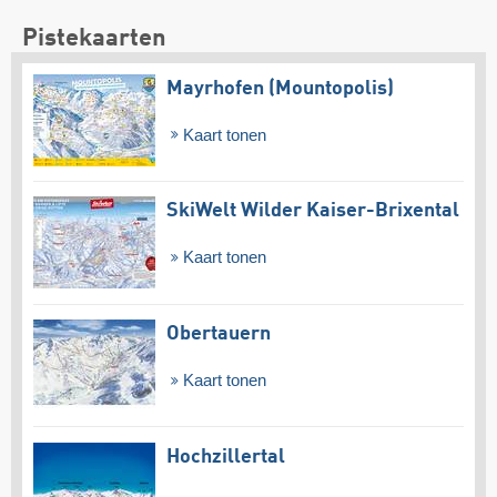
Pistekaarten
Mayrhofen (Mountopolis)
Kaart tonen
SkiWelt Wilder Kaiser-Brixental
Kaart tonen
Obertauern
Kaart tonen
Hochzillertal