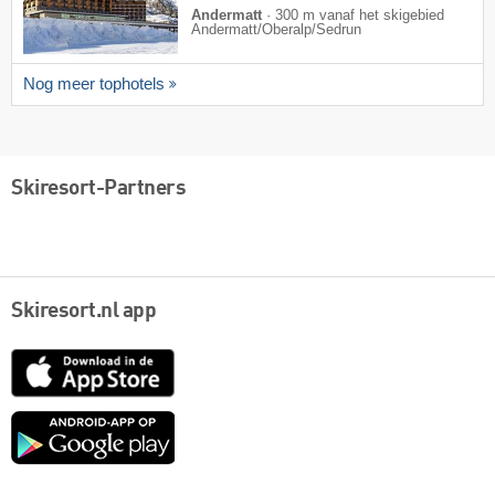
Andermatt
·
300 m vanaf het skigebied
Andermatt/​Oberalp/​Sedrun
Nog meer tophotels
Skiresort-Partners
Skiresort.nl app
App
Store
Google
play