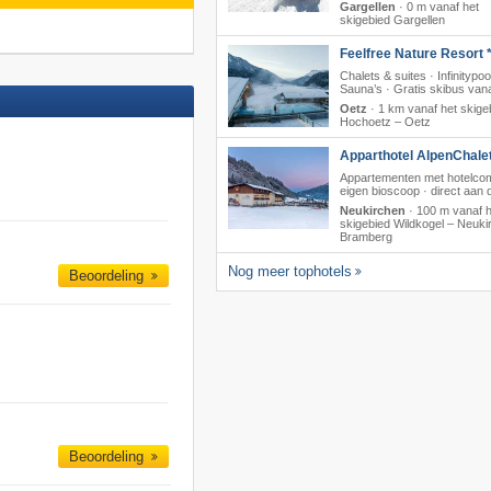
Gargellen
·
0 m vanaf het
skigebied Gargellen
Feelfree Nature Resort *
Chalets & suites · Infinitypoo
Sauna’s · Gratis skibus vana
Oetz
·
1 km vanaf het skige
Hochoetz – Oetz
Apparthotel AlpenChalet
Appartementen met hotelcom
eigen bioscoop · direct aan de
Neukirchen
·
100 m vanaf h
skigebied Wildkogel – Neukir
Bramberg
Nog meer tophotels
Beoordeling
Beoordeling