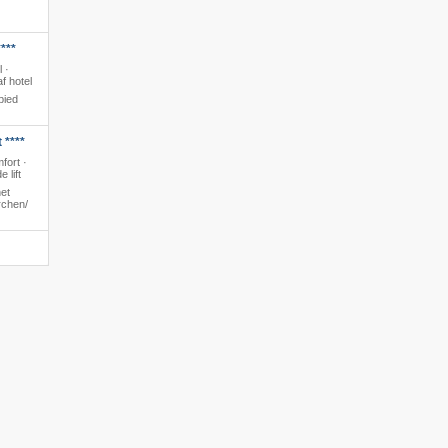
***
l ·
f hotel
bied
 ****
fort ·
 lift
et
chen/​