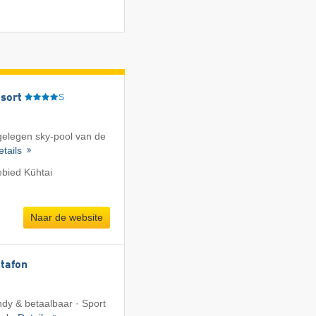
sort
S
tgelegen sky-pool van de
etails
ebied Kühtai
Naar de website
tafon
dy & betaalbaar · Sport