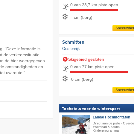
0 van 23,7 km piste open
- cm (berg)
Sneeuwber
Schmitten
: "Deze informatie is
Oostenrijk
at de verkeerssituatie
Skigebied gesloten
an de hier weergegeven
0 van 77 km piste open
n de omstandigheden en
tot uw route."
0 cm (berg)
Sneeuwber
Tophotels voor de wintersport
Landal Hochmontafon
Direct aan de piste · Overde
zwembad & sauna ·
Kinderprogramma