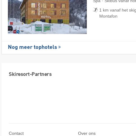
Spa · Skibus vanaf hot
1 km vanaf het skig
Montafon
Nog meer tophotels
Skiresort-Partners
Contact
Over ons