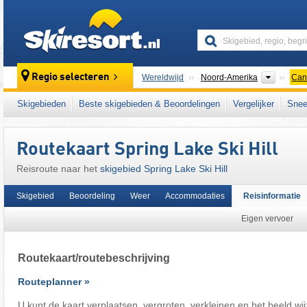
skiresort
Contine
Regio selecteren
Wereldwijd
Noord-Amerika
Can
Dit skigebied ligt ook in:
Canadian Prairies
,
Skigebieden
Beste skigebieden & Beoordelingen
Vergelijker
Snee
Routekaart Spring Lake Ski Hill
Reisroute naar het
skigebied Spring Lake Ski Hill
Skigebied
Beoordeling
Weer
Accommodaties
Reisinformatie
Eigen vervoer
Routekaart/routebeschrijving
Routeplanner »
U kunt de kaart verplaatsen, vergroten, verkleinen en het beeld wij