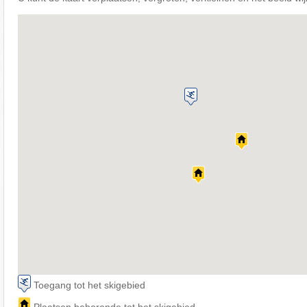
Toegang tot het skigebied
Plaatsen behorende tot het skigebied