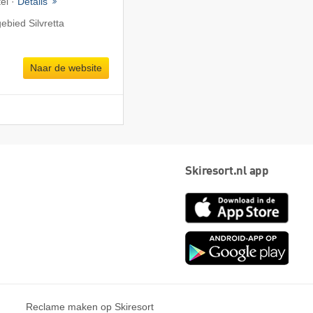
el ·
Details
ebied Silvretta
Naar de website
Skiresort.nl app
App
Store
Goog
play
Reclame maken op Skiresort