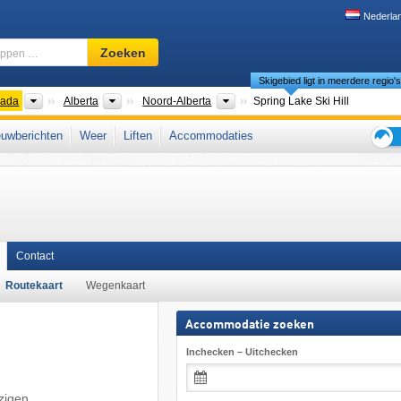
Nederla
Skigebied,
Zoeken
regio,
Skigebied ligt in meerdere regio'
begrippen
…
nten
Landen
Provincies
Regio's
ada
Alberta
Noord-Alberta
Spring Lake Ski Hill
West-Canada
uwberichten
Weer
Liften
Accommodaties
Tips
voor
de
skiva
Contact
Routekaart
Wegenkaart
Accommodatie zoeken
Inchecken – Uitchecken
zigen.