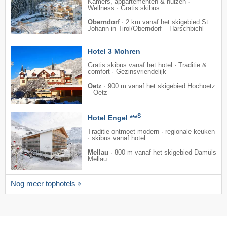
Kamers, appartementen & huizen ·
Wellness · Gratis skibus
Oberndorf
·
2 km vanaf het skigebied St.
Johann in Tirol/​Oberndorf – Harschbichl
Hotel 3 Mohren
Gratis skibus vanaf het hotel · Traditie &
comfort · Gezinsvriendelijk
Oetz
·
900 m vanaf het skigebied Hochoetz
– Oetz
S
Hotel Engel ***
Traditie ontmoet modern · regionale keuken
· skibus vanaf hotel
Mellau
·
800 m vanaf het skigebied Damüls
Mellau
Nog meer tophotels