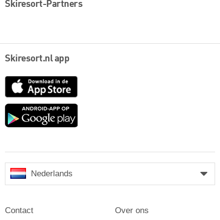
Skiresort-Partners
Skiresort.nl app
App
Store
Google
play
Nederlands
Contact
Over ons