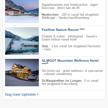
Appartementen met hotelcomfort · eigen
bioscoop · direct aan de lift
Neukirchen
·
100 m vanaf het skigebied
Wildkogel – Neukirchen/​Bramberg
Feelfree Nature Resort ****
Chalets & suites · Infinitypool · Sauna’s ·
Gratis skibus vanaf hotel
Oetz
·
1 km vanaf het skigebied Hochoetz
– Oetz
ALMGUT Mountain Wellness Hotel
S
****
Ski-in/ski-out · grote wellness- & spa-ruimte
· culinaire verwennerij
St.Margarethen im Lungau
·
0 m vanaf
het skigebied Katschberg
Nog meer tophotels