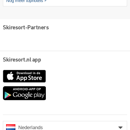
Nog meer tophotels
Skiresort-Partners
Skiresort.nl app
App
Store
Google
play
Nederlands