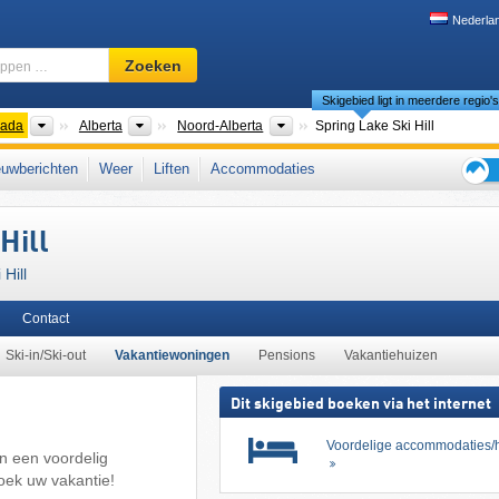
Nederla
Skigebied,
Zoeken
regio,
Skigebied ligt in meerdere regio'
begrippen
…
nten
Landen
Provincies
Regio's
ada
Alberta
Noord-Alberta
Spring Lake Ski Hill
West-Canada
uwberichten
Weer
Liften
Accommodaties
Tips
voor
Hill
de
skiva
Hill
Contact
Ski-in/Ski-out
Vakantiewoningen
Pensions
Vakantiehuizen
Dit skigebied boeken via het internet
Voordelige accommodaties/h
n een voordelig
oek uw vakantie!