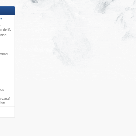
**
r
 de lift
ebied
embad ·
bus
 vanaf
afon