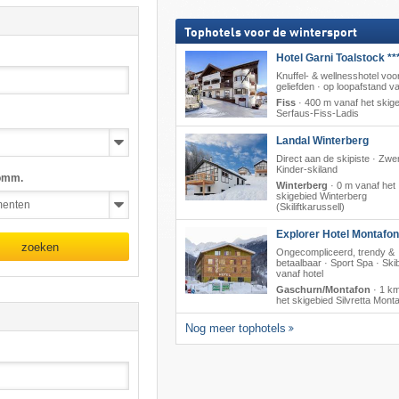
Tophotels voor de wintersport
Hotel Garni Toalstock **
Knuffel- & wellnesshotel voo
geliefden · op loopafstand van
Fiss
·
400 m vanaf het skig
Serfaus-Fiss-Ladis
Landal Winterberg
Direct aan de skipiste · Zw
Kinder-skiland
omm.
Winterberg
·
0 m vanaf het
skigebied Winterberg
(Skiliftkarussell)
Explorer Hotel Montafon
zoeken
Ongecompliceerd, trendy &
betaalbaar · Sport Spa · Ski
vanaf hotel
Gaschurn/Montafon
·
1 km
het skigebied Silvretta Mont
Nog meer tophotels