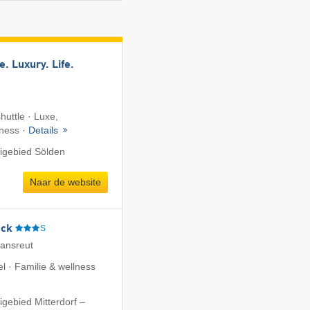
e. Luxury. Life.
shuttle · Luxe,
lness ·
Details
igebied Sölden
Naar de website
eck
S
iansreut
l · Familie & wellness
igebied Mitterdorf –