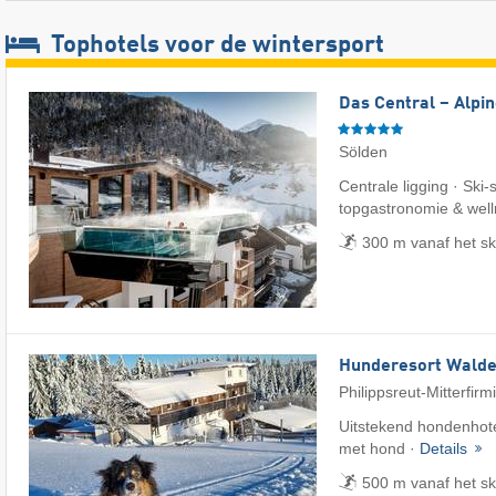
Tophotels voor de wintersport
Das Central – Alpin
Sölden
Centrale ligging · Ski-
topgastronomie & wel
300 m vanaf het sk
Hunderesort Wald
Philippsreut-Mitterfirm
Uitstekend hondenhote
met hond ·
Details
500 m vanaf het sk