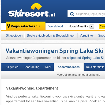
skiresort
Contine
Regio selecteren
Wereldwijd
Noord-Amerika
Can
Dit skigebied ligt ook in:
Canadian Prairies
,
Skigebieden
Beste skigebieden & Beoordelingen
Vergelijker
Snee
Vakantiewoningen Spring Lake Ski 
Vakantiewoningen/appartementen bij het
skigebied Spring Lake Ski 
Skigebied
Beoordeling
Weer
Accommodaties
Reisinformatie
Voordelige accommodaties/hotels
Vakantiewoning/appartement
Vind de perfecte vakantiewoning voor uw skivakantie, variërend va
appartement tot een luxe vakantiehuis pal aan de piste. Zoek en b