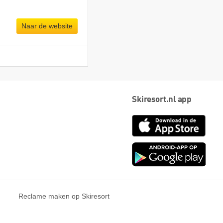
Naar de website
Skiresort.nl app
App
Store
Goog
play
Reclame maken op Skiresort