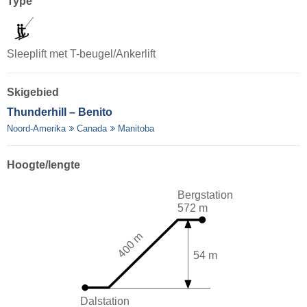
Type
Sleeplift met T-beugel/Ankerlift
Skigebied
Thunderhill – Benito
Noord-Amerika
Canada
Manitoba
Hoogte/lengte
Bergstation
572 m
400 m
54 m
Dalstation