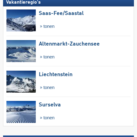
Vakantieregio's
Saas-Fee/​Saastal
tonen
Altenmarkt-Zauchensee
tonen
Liechtenstein
tonen
Surselva
tonen