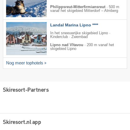
Philippsreut-Mitterfirmiansreut
·
500 m
vanaf het skigebied Mitterdorf – Almberg
Landal Marina Lipno ****
In het sneeuwrijke skigebied Lipno ·
Kinderclub · Zwembad
Lipno nad Vltavou
·
200 m vanaf het
skigebied Lipno
Nog meer tophotels
Skiresort-Partners
Skiresort.nl app