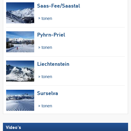
Saas-Fee/​Saastal
tonen
Pyhrn-Priel
tonen
Liechtenstein
tonen
Surselva
tonen
Video's