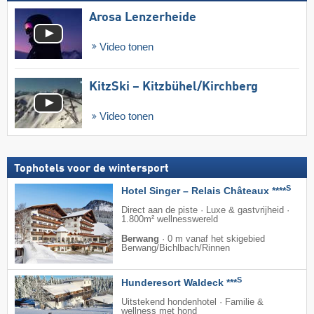
Arosa Lenzerheide
Video tonen
KitzSki – Kitzbühel/​Kirchberg
Video tonen
Tophotels voor de wintersport
S
Hotel Singer – Relais Châteaux ****
Direct aan de piste · Luxe & gastvrijheid ·
1.800m² wellnesswereld
Berwang
·
0 m vanaf het skigebied
Berwang/​Bichlbach/​Rinnen
S
Hunderesort Waldeck ***
Uitstekend hondenhotel · Familie &
wellness met hond