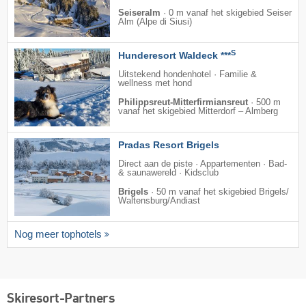
Seiseralm
·
0 m vanaf het skigebied Seiser
Alm (Alpe di Siusi)
S
Hunderesort Waldeck ***
Uitstekend hondenhotel · Familie &
wellness met hond
Philippsreut-Mitterfirmiansreut
·
500 m
vanaf het skigebied Mitterdorf – Almberg
Pradas Resort Brigels
Direct aan de piste · Appartementen · Bad-
& saunawereld · Kidsclub
Brigels
·
50 m vanaf het skigebied Brigels/​
Waltensburg/​Andiast
Nog meer tophotels
Skiresort-Partners