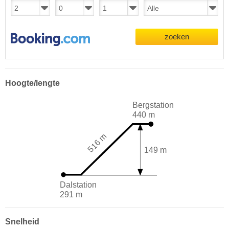
zoeken
Hoogte/lengte
Bergstation
440 m
516 m
149 m
Dalstation
291 m
Snelheid