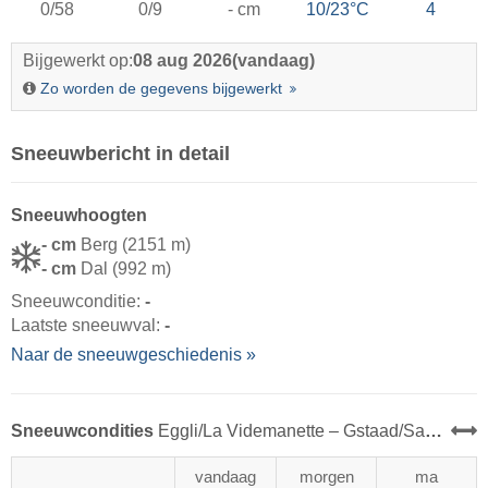
0/58
0/9
- cm
10/23°C
4
Bijgewerkt op:
08 aug 2026
(vandaag)
Zo worden de gegevens bijgewerkt
Sneeuwbericht in detail
Sneeuwhoogten
- cm
Berg (2151 m)
- cm
Dal (992 m)
Sneeuwconditie:
-
Laatste sneeuwval:
-
Naar de sneeuwgeschiedenis »
Sneeuwcondities
Eggli/​La Videmanette – Gstaad/​Saanen/​Rougemont
vandaag
morgen
ma