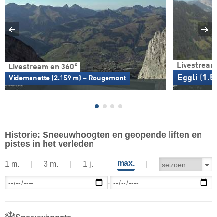
Livestream
Livestream en 360°
Eggli (1.
Videmanette (2.159 m) – Rougemont
Historie: Sneeuwhoogten en geopende liften en
pistes in het verleden
max.
1 m.
3 m.
1 j.
-