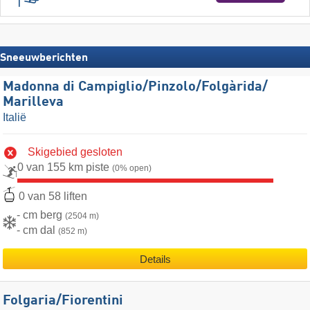
Sneeuwberichten
Madonna di Campiglio/​Pinzolo/​Folgàrida/​
Marilleva
Italië
Skigebied gesloten
0 van 155 km piste
(0% open)
0 van 58 liften
- cm berg
(2504 m)
- cm dal
(852 m)
Details
Folgaria/​Fiorentini