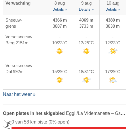
Verwachting
8 aug
9 aug
10 aug
Details »
Details »
Details »
Sneeuw-
4366 m
4069 m
4389 m
grens
3887 m
3733 m
3838 m
Verse sneeuw
-
-
-
Berg 2151m
10/23°C
13/25°C
12/23°C
Verse sneeuw
-
-
-
Dal 992m
15/29°C
18/31°C
17/29°C
Naar het weer »
Open pistes in het skigebied
Eggli/​La Videmanette – Gstaad/​Saanen/​Rougemont
0 van 58 km piste
(0% open)