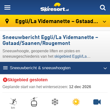
skiresort
Eggli/​La Videmanette – Gstaad/​Saanen/​Rougemont
Sneeuwbericht Eggli/​La Videmanette –
Gstaad/​Saanen/​Rougemont
Sneeuwhoogte, geopende liften en pistes en
sneeuwgeschiedenis van het
skigebied Eggli/​La
Videmanette – Gstaad/​Saanen/​Rougemont
Sneeuwbericht & sneeuwhoogten
Skigebied gesloten
Geplande start van het winterseizoen:
12 dec 2026
km