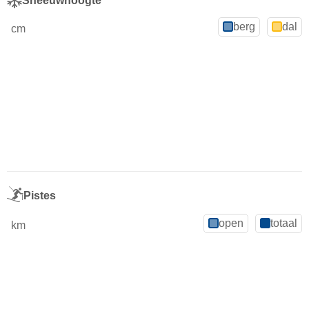
Sneeuwhoogte
berg
dal
cm
Pistes
open
totaal
km