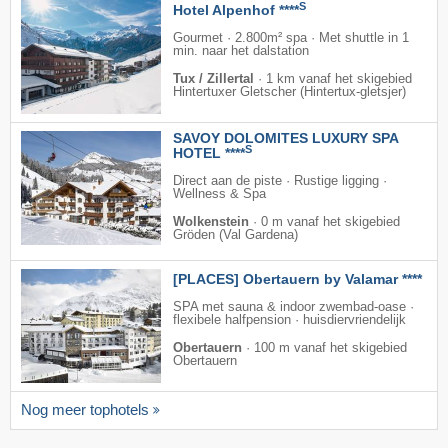
S
Hotel Alpenhof ****
Gourmet · 2.800m² spa · Met shuttle in 1
min. naar het dalstation
Tux / Zillertal
·
1 km vanaf het skigebied
Hintertuxer Gletscher (Hintertux-gletsjer)
SAVOY DOLOMITES LUXURY SPA
S
HOTEL ****
Direct aan de piste · Rustige ligging ·
Wellness & Spa
Wolkenstein
·
0 m vanaf het skigebied
Gröden (Val Gardena)
[PLACES] Obertauern by Valamar ****
SPA met sauna & indoor zwembad-oase ·
flexibele halfpension · huisdiervriendelijk
Obertauern
·
100 m vanaf het skigebied
Obertauern
Nog meer tophotels