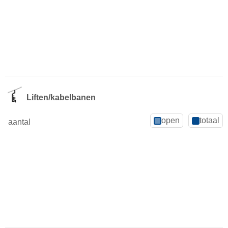
Liften/kabelbanen
open
totaal
aantal