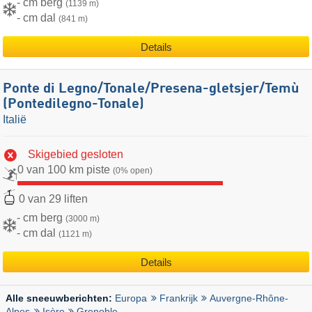
- cm berg
(1139 m)
- cm dal
(841 m)
Details
Ponte di Legno/​​Tonale/​​Presena-gletsjer/​​Temù
(Pontedilegno-Tonale)
Italië
Skigebied gesloten
0 van 100 km piste
(0% open)
0 van 29 liften
- cm berg
(3000 m)
- cm dal
(1121 m)
Details
Europa
Frankrijk
Auvergne-Rhône-
Alle sneeuwberichten:
Alpes
Isère
Grenoble