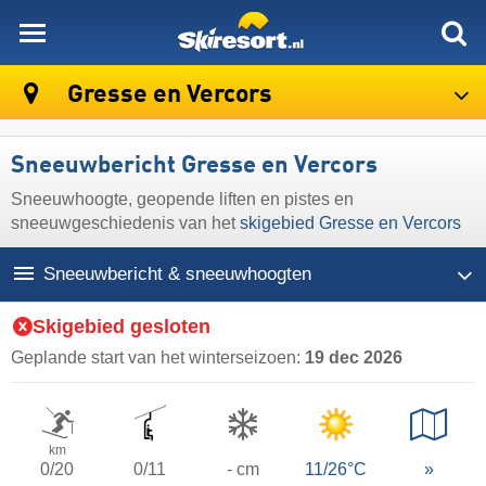
skiresort
Gresse en Vercors
Sneeuwbericht Gresse en Vercors
Sneeuwhoogte, geopende liften en pistes en
sneeuwgeschiedenis van het
skigebied Gresse en Vercors
Sneeuwbericht & sneeuwhoogten
Skigebied gesloten
Geplande start van het winterseizoen:
19 dec 2026
km
0/20
0/11
- cm
11/26°C
»