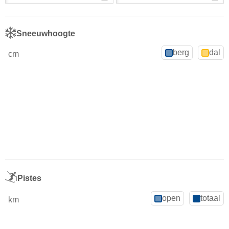
Sneeuwhoogte
berg
dal
cm
Pistes
open
totaal
km