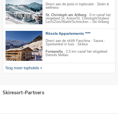
Direct aan de piste in toplocatie · Skiën &
wellness
St. Christoph am Arlberg
·
0 m vanaf het
skigebied St. Anton/​St. Christoph/​Stuben/​
Lech/​Zürs/​Warth/​Schröcken – Ski Arlberg
Rössle Appartements ****
Direct aan de skilift Faschina · Sauna ·
Sportwinkel in huis · Skibus
Fontanella
·
2,5 km vanaf het skigebied
Damüls Mellau
Nog meer tophotels
Skiresort-Partners