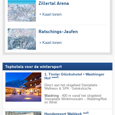
Zillertal Arena
Kaart tonen
Ratschings-Jaufen
Kaart tonen
Tophotels voor de wintersport
1. Tiroler Glückshotel • Waidringer
S
Hof ****
Direct aan het skigebied Steinplatte ·
Wellness & SPA · Geluksküche
Waidring
·
400 m vanaf het skigebied
Steinplatte Winklmoosalm – Waidring/​Reit
im Winkl
S
Hunderesort Waldeck ***