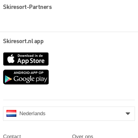
Skiresort-Partners
Skiresort.nl app
App
Store
Google
play
Nederlands
Contact
Over ons