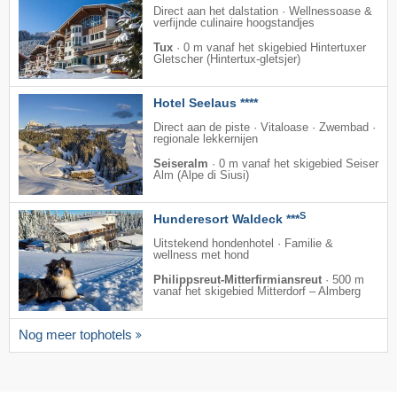
Direct aan het dalstation · Wellnessoase &
verfijnde culinaire hoogstandjes
Tux
·
0 m vanaf het skigebied Hintertuxer
Gletscher (Hintertux-gletsjer)
Hotel Seelaus ****
Direct aan de piste · Vitaloase · Zwembad ·
regionale lekkernijen
Seiseralm
·
0 m vanaf het skigebied Seiser
Alm (Alpe di Siusi)
S
Hunderesort Waldeck ***
Uitstekend hondenhotel · Familie &
wellness met hond
Philippsreut-Mitterfirmiansreut
·
500 m
vanaf het skigebied Mitterdorf – Almberg
Nog meer tophotels