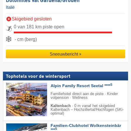
Dolomites Val Gardena/​Gröden
Italië
Skigebied gesloten
0 van 181 km piste open
- cm (berg)
Sneeuwbericht
Tophotels voor de wintersport
S
Alpin Family Resort Seetal ****
Familiehotel direct aan de piste · Kinder
volpension · Wellness
Kaltenbach
·
0 m vanaf het skigebied
Kaltenbach – Hochzillertal/​Hochfügen (SKi-
optimal)
Familien-Clubhotel Wolkensteinbär
S
***