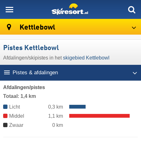
skiresort
Kettlebowl
Pistes Kettlebowl
Afdalingen/​skipistes in het
skigebied Kettlebowl
Pistes & afdalingen
Afdalingen/pistes
Totaal: 1,4 km
Licht
0,3 km
Middel
1,1 km
Zwaar
0 km