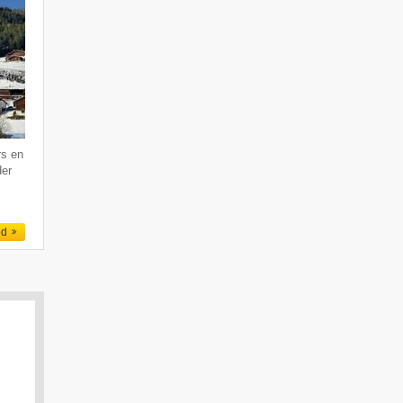
rs en
der
ed