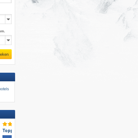
mm.
eken
otels
Toppistepreparatie
Topbergrestaurants/-hutt