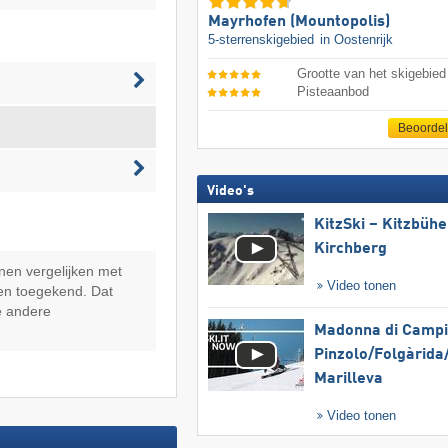
Mayrhofen (Mountopolis)
5-sterrenskigebied
in Oostenrijk
Grootte van het skigebied
Pisteaanbod
Beoorde
Video's
KitzSki – Kitzbühel
Kirchberg
nen vergelijken met
Video tonen
en toegekend. Dat
e andere
Madonna di Campig
Pinzolo/​Folgàrida/
Marilleva
Video tonen