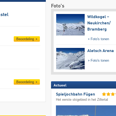
Foto's
stel
Wildkogel –
Neukirchen/​
Bramberg
Beoordeling
Foto's tonen
Aletsch Arena
Foto's tonen
Beoordeling
Actueel
Spieljochbahn Fügen
Het eerste skigebied in het Zillertal