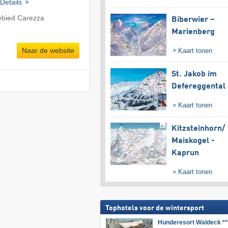
Details
ebied Carezza
Biberwier –
Marienberg
Naar de website
Kaart tonen
St. Jakob im
Defereggental
Kaart tonen
Kitzsteinhorn/​
Maiskogel -
Kaprun
Kaart tonen
Tophotels voor de wintersport
Hunderesort Waldeck **