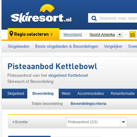
skiresort
Contine
Regio selecteren
Wereldwijd
Noord-Amerika
VS
Dit skigebied ligt ook in:
Midwest
Skigebieden
Beste skigebieden & Beoordelingen
Vergelijker
Snee
Pisteaanbod Kettlebowl
Pisteaanbod van het
skigebied Kettlebowl
Skiresort.nl Beoordeling
Skigebied
Beoordeling
Weer
Accommodaties
Reisinformatie
Totale beoordeling
Beoordelingscriteria
Grootte