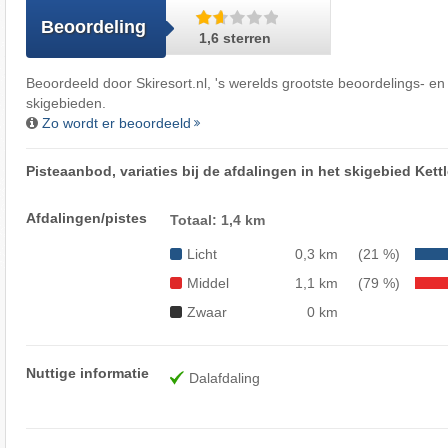
Beoordeling
1,6 sterren
Beoordeeld door
Skiresort.nl
, 's werelds grootste beoordelings- en
skigebieden.
Zo wordt er beoordeeld
Pisteaanbod, variaties bij de afdalingen in het skigebied Kett
Afdalingen/pistes
Totaal: 1,4 km
Licht
0,3 km
(21 %)
Middel
1,1 km
(79 %)
Zwaar
0 km
Nuttige informatie
Dalafdaling