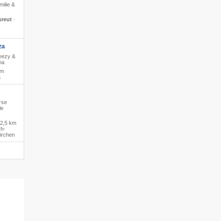
milie &
sreut
·
za
reezy &
na
 m
a
rse
le
2,5 km
ch-
irchen