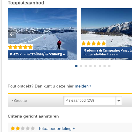
Toppisteaanbod
Madonna di Campiglio/​Pinzolo
KitzSki – Kitzbühel/​Kirchberg »
Folgàrida/​Marilleva »
Fout ontdekt? Dan kunt u deze hier
melden
Grootte
Criteria gericht aansturen
Totaalbeoordeling