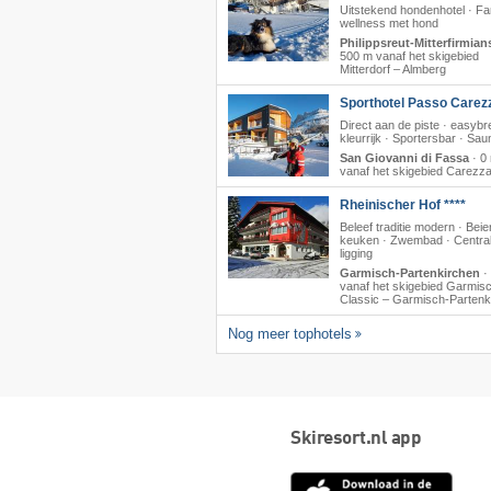
Uitstekend hondenhotel · Fa
wellness met hond
Philippsreut-Mitterfirmian
500 m vanaf het skigebied
Mitterdorf – Almberg
Sporthotel Passo Carez
Direct aan de piste · easyb
kleurrijk · Sportersbar · Sau
San Giovanni di Fassa
·
0
vanaf het skigebied Carezz
Rheinischer Hof ****
Beleef traditie modern · Beie
keuken · Zwembad · Centra
ligging
Garmisch-Partenkirchen
·
vanaf het skigebied Garmis
Classic – Garmisch-Partenk
Nog meer tophotels
Skiresort.nl app
App