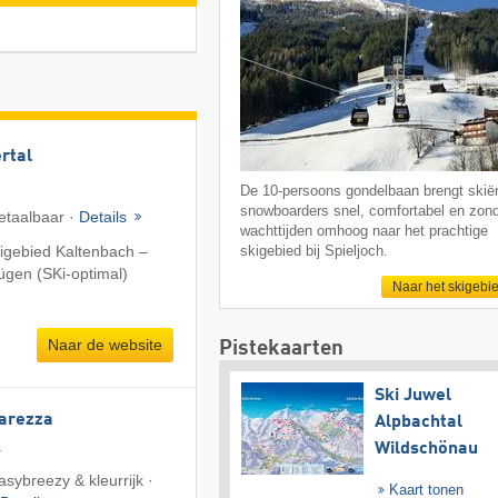
ertal
De 10-persoons gondelbaan brengt skië
snowboarders snel, comfortabel en zon
etaalbaar ·
Details
wachttijden omhoog naar het prachtige
igebied Kaltenbach –
skigebied bij Spieljoch.
fügen (SKi-optimal)
Naar het skigebi
Naar de website
Pistekaarten
Ski Juwel
Carezza
Alpbachtal
a
Wildschönau
asybreezy & kleurrijk ·
Kaart tonen