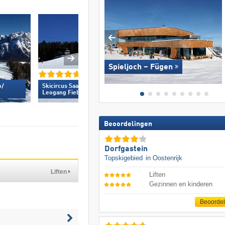
Spieljoch – Fügen
/​
Skicircus Saalbach Hinterglemm
Mayrhofen (Mountop
Leogang Fieberbrunn »
Beoordelingen
Dorfgastein
Topskigebied
in Oostenrijk
Liften
Liften
Gezinnen en kinderen
Beoorde