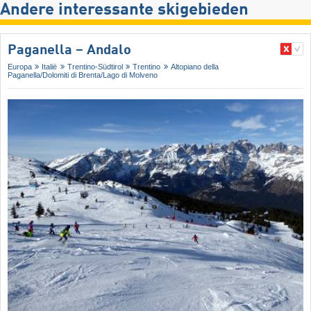
Andere interessante skigebieden
Paganella – Andalo
Europa
Italië
Trentino-Südtirol
Trentino
Altopiano della
Paganella/​Dolomiti di Brenta/​Lago di Molveno