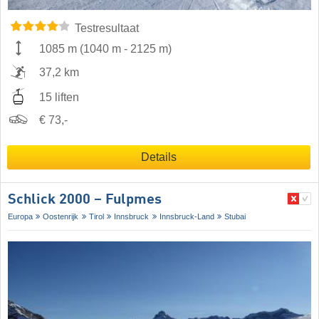
Testresultaat
1085 m
(
1040 m
-
2125 m
)
37,2 km
15 liften
€ 73,-
Details
Schlick 2000 – Fulpmes
Europa
Oostenrijk
Tirol
Innsbruck
Innsbruck-Land
Stubai