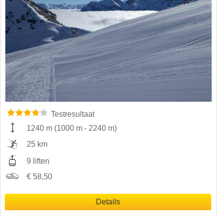
Testresultaat
1240 m
(
1000 m
-
2240 m
)
25 km
9 liften
€ 58,50
Details