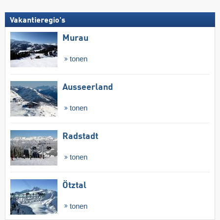
Vakantieregio's
Murau
tonen
Ausseerland
tonen
Radstadt
tonen
Ötztal
tonen