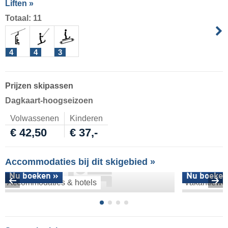
Liften »
Totaal: 11
4
4
3
Prijzen skipassen
Dagkaart-hoogseizoen
Volwassenen
Kinderen
€ 42,50
€ 37,-
Accommodaties bij dit skigebied »
Nu boeken »
Nu boeken
Accommodaties & hotels
Vakantiewo