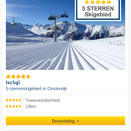
Ischgl
5-sterrenskigebied
in Oostenrijk
Sneeuwzekerheid
Liften
Beoordeling