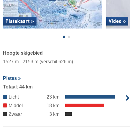
Pistekaart »
Video »
Hoogte skigebied
1527 m - 2153 m (verschil 626 m)
Pistes »
Totaal: 44 km
Licht
23 km
Middel
18 km
Zwaar
3 km