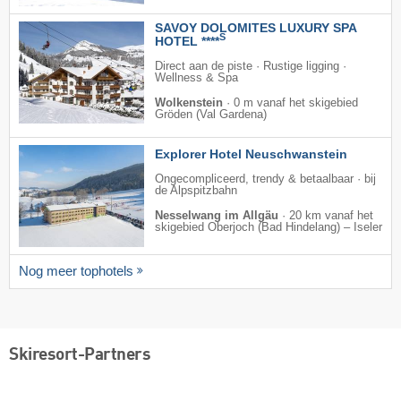
SAVOY DOLOMITES LUXURY SPA
S
HOTEL ****
Direct aan de piste · Rustige ligging ·
Wellness & Spa
Wolkenstein
·
0 m vanaf het skigebied
Gröden (Val Gardena)
Explorer Hotel Neuschwanstein
Ongecompliceerd, trendy & betaalbaar · bij
de Alpspitzbahn
Nesselwang im Allgäu
·
20 km vanaf het
skigebied Oberjoch (Bad Hindelang) – Iseler
Nog meer tophotels
Skiresort-Partners