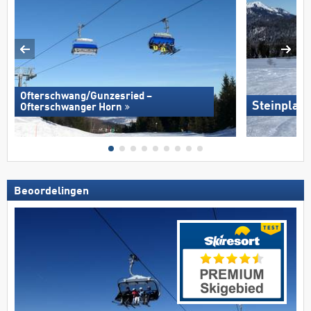
Ofterschwang/​Gunzesried –
Steinplat
Ofterschwanger Horn
Beoordelingen