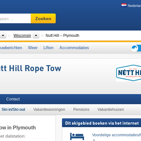
Nederla
Skigebied,
Zoeken
regio,
begrippen
…
nten
Landen
Deelstaten
Wisconsin
Nutt Hill – Plymouth
uwberichten
Weer
Liften
Accommodaties
Tips
voor
tt Hill Rope Tow
de
skiva
Contact
Ski-in/Ski-out
Vakantiewoningen
Pensions
Vakantiehuizen
Dit skigebied boeken via het internet
Tow in Plymouth
Voordelige accommodaties/h
t dalstation: