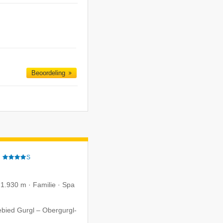
Beoordeling
e
S
 1.930 m · Familie · Spa
ebied Gurgl – Obergurgl-