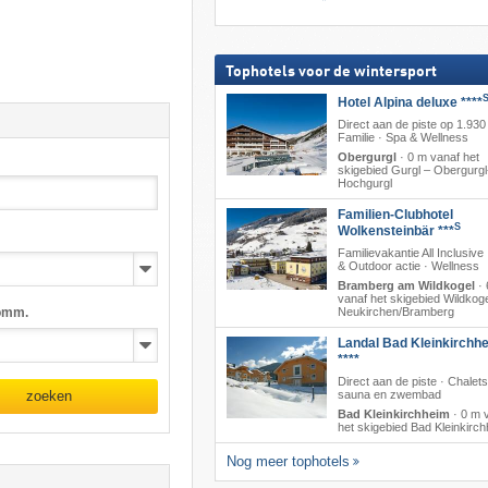
Tophotels voor de wintersport
Hotel Alpina deluxe ****
Direct aan de piste op 1.930
Familie · Spa & Wellness
Obergurgl
·
0 m vanaf het
skigebied Gurgl – Obergurgl
Hochgurgl
Familien-Clubhotel
S
Wolkensteinbär ***
Familievakantie All Inclusive
& Outdoor actie · Wellness
Bramberg am Wildkogel
·
vanaf het skigebied Wildkoge
omm.
Neukirchen/​Bramberg
Landal Bad Kleinkirchh
****
Direct aan de piste · Chalet
sauna en zwembad
zoeken
Bad Kleinkirchheim
·
0 m 
het skigebied Bad Kleinkirc
Nog meer tophotels