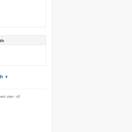
th
th
en vier- of