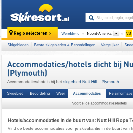
skiresort
Contine
Regio selecteren
Wereldwijd
Noord-Amerika
VS
Dit skigebied ligt ook in:
Midwest
Skigebieden
Beste skigebieden & Beoordelingen
Vergelijker
Snee
Accommodaties/hotels dicht bij Nu
(Plymouth)
Accommodaties/hotels bij het
skigebied Nutt Hill – Plymouth
Skigebied
Beoordeling
Weer
Accommodaties
Reisinformatie
Voordelige accommodaties/hotels
Hotels/accommodaties in de buurt van: Nutt Hill Rope 
Vind de beste accommodaties voor je skivakantie in de buurt van he