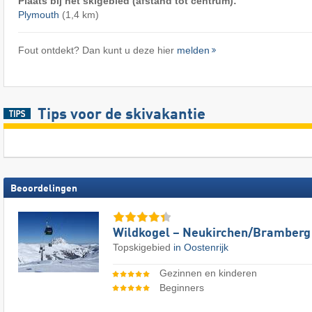
Plaats bij het skigebied (afstand tot centrum):
Plymouth
(1,4 km)
Fout ontdekt? Dan kunt u deze hier
melden
Tips voor de skivakantie
Beoordelingen
Wildkogel – Neukirchen/​Bramberg
Topskigebied
in Oostenrijk
Gezinnen en kinderen
Beginners