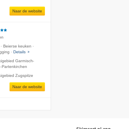
Naar de website
en
 · Beierse keuken ·
gging ·
Details
kigebied Garmisch-
-Partenkirchen
kigebied Zugspitze
Naar de website