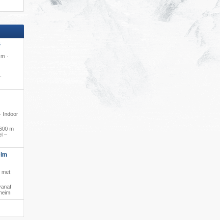
S
 m ·
-
 · Indoor
600 m
l –
eim
s met
vanaf
hheim