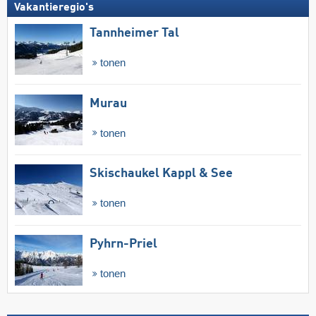
Vakantieregio's
Tannheimer Tal
tonen
Murau
tonen
Skischaukel Kappl & See
tonen
Pyhrn-Priel
tonen