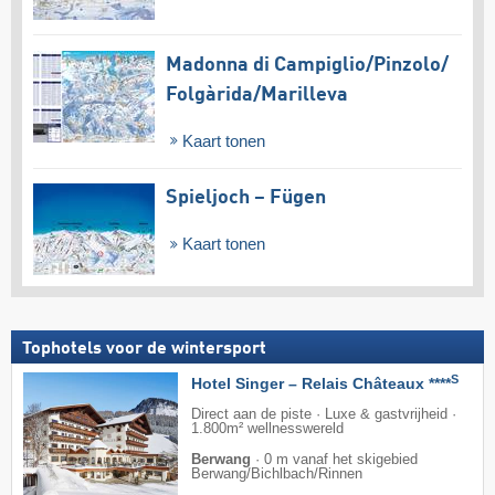
Madonna di Campiglio/​Pinzolo/​
Folgàrida/​Marilleva
Kaart tonen
Spieljoch – Fügen
Kaart tonen
Tophotels voor de wintersport
S
Hotel Singer – Relais Châteaux ****
Direct aan de piste · Luxe & gastvrijheid ·
1.800m² wellnesswereld
Berwang
·
0 m vanaf het skigebied
Berwang/​Bichlbach/​Rinnen