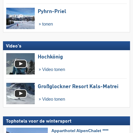
Pyhrn-Priel
tonen
Video's
Hochkönig
Video tonen
Großglockner Resort Kals-Matrei
Video tonen
Tophotels voor de wintersport
Apparthotel AlpenChalet ****