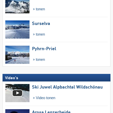
tonen
Surselva
tonen
Pyhrn-Priel
tonen
Video's
Ski Juwel Alpbachtal Wildschönau
Video tonen
Arosa Lenzerheide