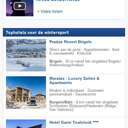
Video tonen
Tophotels voor de wintersport
Pradas Resort Brigels
Direct aan de piste · Appartementen · Bad-
& saunawereld · Kidsclub
Brigels
·
50 m vanaf het skigebied Brigels/​
Waltensburg/​Andiast
Maraias - Luxury Suites &
Apartments
Modern & individueel · Zoutwater
panoramabad · Saunaruimte
Burgeis/Mals
·
6 km vanaf het skigebied
Schöneben (Belpiano)/​Haideralm (Malga
San Valentino)
Hotel Garni Toalstock ****