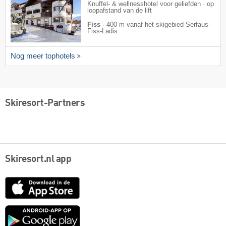
Knuffel- & wellnesshotel voor geliefden · op
loopafstand van de lift
Fiss
·
400 m vanaf het skigebied Serfaus-
Fiss-Ladis
Nog meer tophotels
Skiresort-Partners
Skiresort.nl app
App
Store
Google
play