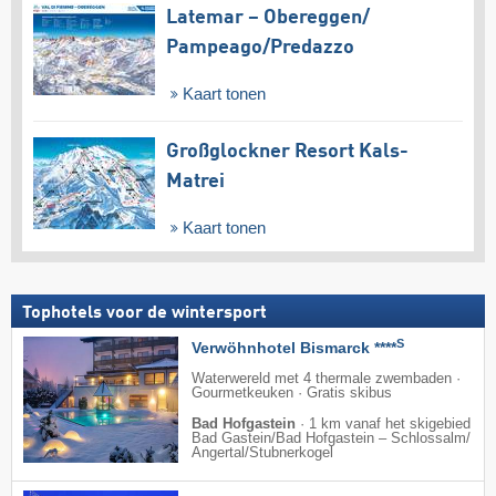
Latemar – Obereggen/​
Pampeago/​Predazzo
Kaart tonen
Großglockner Resort Kals-
Matrei
Kaart tonen
Tophotels voor de wintersport
S
Verwöhnhotel Bismarck ****
Waterwereld met 4 thermale zwembaden ·
Gourmetkeuken · Gratis skibus
Bad Hofgastein
·
1 km vanaf het skigebied
Bad Gastein/​Bad Hofgastein – Schlossalm/​
Angertal/​Stubnerkogel