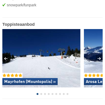
snowpark/funpark
Toppisteaanbod
Mayrhofen (Mountopolis) »
Arosa Len