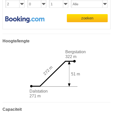
zoeken
Hoogte/lengte
Bergstation
322 m
272 m
51 m
Dalstation
271 m
Capaciteit