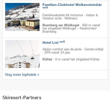
Familien-Clubhotel Wolkensteinbär
S
***
Familievakantie All Inclusive · Indoor &
Outdoor actie · Wellness
Bramberg am Wildkogel
·
600 m vanaf
het skigebied Wildkogel – Neukirchen/​
Bramberg
S
Hotel Lisl ***
Alpien comfort aan de piste · Geniet-ontbijt
· SPA vanaf 14 jaar
Kühtai
·
0 m vanaf het skigebied Kühtai
Nog meer tophotels
Skiresort-Partners