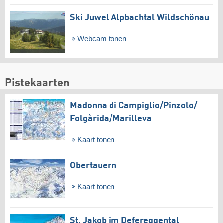
Ski Juwel Alpbachtal Wildschönau
Webcam tonen
Pistekaarten
Madonna di Campiglio/​Pinzolo/​
Folgàrida/​Marilleva
Kaart tonen
Obertauern
Kaart tonen
St. Jakob im Defereggental