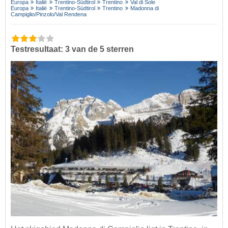
Europa
Italië
Trentino-Südtirol
Trentino
Val di Sole
Europa
Italië
Trentino-Südtirol
Trentino
Madonna di
Campiglio/​Pinzolo/​Val Rendena
Testresultaat: 3 van de 5 sterren