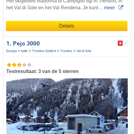
Het skigebied Madonna di Campiglio ligt in Trentino, in
het Val di Sole en het Val Rendena. Je kunt…
meer
Details
1. Pejo 3000
Europa
Italië
Trentino-Südtirol
Trentino
Val di Sole
Testresultaat: 3 van de 5 sterren