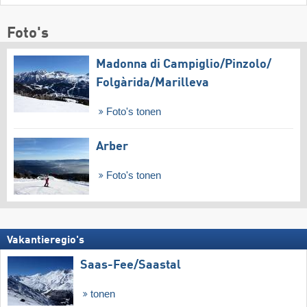
Foto's
Madonna di Campiglio/​Pinzolo/​
Folgàrida/​Marilleva
Foto's tonen
Arber
Foto's tonen
Vakantieregio's
Saas-Fee/​Saastal
tonen