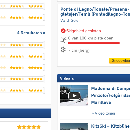
Ponte di Legno/​​Tonale/​​Presena-
gletsjer/​​Temù (Pontedilegno-Ton
Val di Sole
Skigebied gesloten
4 Resultaten
0 van 100 km piste open
- cm (berg)
Sneeuwber
Video's
Madonna di Campig
Pinzolo/​Folgàrida/
Marilleva
Video tonen
KitzSki – Kitzbühel