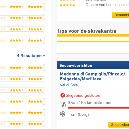
Grootte van het skigebied
Beoorde
Tips voor de skivakantie
4 Resultaten
Sneeuwberichten
Madonna di Campiglio/​Pinzolo/​
Folgàrida/​Marilleva
Val di Sole
Skigebied gesloten
0 van 155 km piste open
- cm (berg)
Sneeuwber