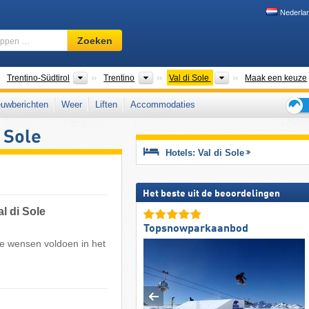
Nederla
Skigebied,
Zoeken
regio,
begrippen
…
anden
Regio's
Toeristische regio's
Toeristische regio's
Trentino-Südtirol
Trentino
Val di Sole
Maak een keuze
uwberichten
Weer
Liften
Accommodaties
Tips
 Sole
voor
de
Hotels: Val di Sole
skiva
Het beste uit de beoordelingen
l di Sole
Topsnowparkaanbod
ke wensen voldoen in het