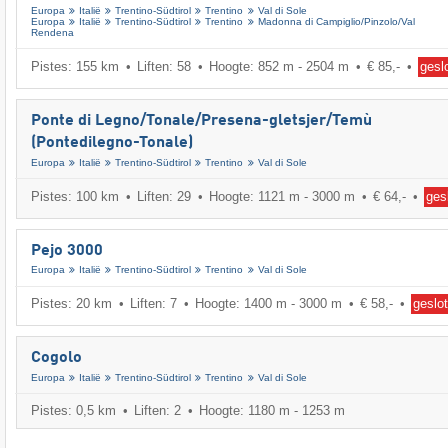
Europa
Italië
Trentino-Südtirol
Trentino
Val di Sole
Europa
Italië
Trentino-Südtirol
Trentino
Madonna di Campiglio/​Pinzolo/​Val
Rendena
Pistes: 155 km
Liften: 58
Hoogte: 852 m - 2504 m
€ 85,-
gesl
Ponte di Legno/​​Tonale/​​Presena-gletsjer/​​Temù
(Pontedilegno-Tonale)
Europa
Italië
Trentino-Südtirol
Trentino
Val di Sole
Pistes: 100 km
Liften: 29
Hoogte: 1121 m - 3000 m
€ 64,-
ges
Pejo 3000
Europa
Italië
Trentino-Südtirol
Trentino
Val di Sole
Pistes: 20 km
Liften: 7
Hoogte: 1400 m - 3000 m
€ 58,-
geslo
Cogolo
Europa
Italië
Trentino-Südtirol
Trentino
Val di Sole
Pistes: 0,5 km
Liften: 2
Hoogte: 1180 m - 1253 m