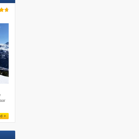
e
aar
ed