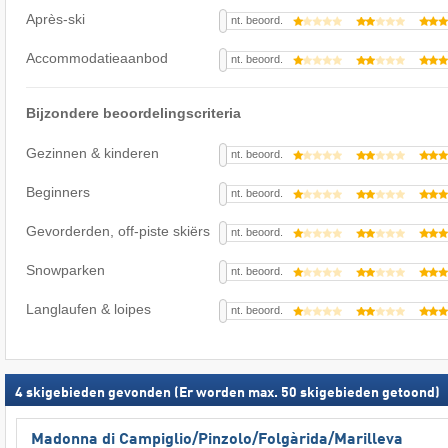
Après-ski
nt. beoord.
Accommodatieaanbod
nt. beoord.
Bijzondere beoordelingscriteria
Gezinnen & kinderen
nt. beoord.
Beginners
nt. beoord.
Gevorderden, off-piste skiërs
nt. beoord.
Snowparken
nt. beoord.
Langlaufen & loipes
nt. beoord.
4
skigebieden gevonden (Er worden max. 50 skigebieden getoond)
Madonna di Campiglio/​Pinzolo/​Folgàrida/​Marilleva