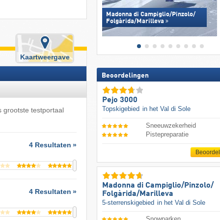
Madonna di Campiglio/​Pinzolo/​
Folgàrida/​Marilleva
Kaartweergave
Beoordelingen
Pejo 3000
Topskigebied
in het Val di Sole
 grootste testportaal
Sneeuwzekerheid
Pistepreparatie
4 Resultaten
Beoorde
Madonna di Campiglio/​Pinzolo/​
4 Resultaten
Folgàrida/​Marilleva
5-sterrenskigebied
in het Val di Sole
Snowparken