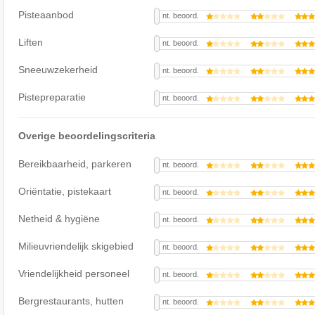
Pisteaanbod
nt. beoord.
Liften
nt. beoord.
Sneeuwzekerheid
nt. beoord.
Pistepreparatie
nt. beoord.
Overige beoordelingscriteria
Bereikbaarheid, parkeren
nt. beoord.
Oriëntatie, pistekaart
nt. beoord.
Netheid & hygiëne
nt. beoord.
Milieuvriendelijk skigebied
nt. beoord.
Vriendelijkheid personeel
nt. beoord.
Bergrestaurants, hutten
nt. beoord.