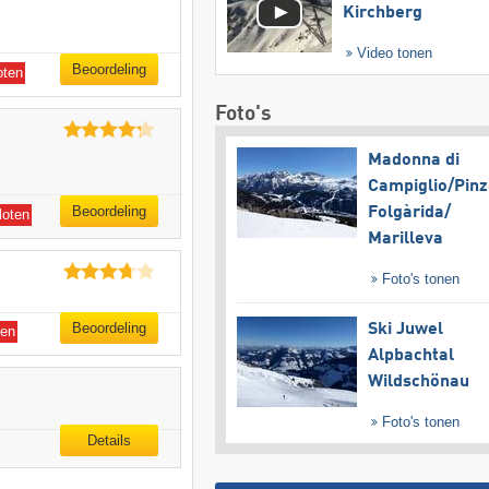
Kirchberg
Video tonen
Beoordeling
oten
Foto's
Madonna di
Campiglio/​Pinz
Beoordeling
Folgàrida/​
loten
Marilleva
Foto's tonen
Beoordeling
Ski Juwel
ten
Alpbachtal
Wildschönau
Foto's tonen
Details