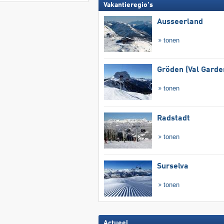
Vakantieregio's
Ausseerland
tonen
Gröden (Val Garde
tonen
Radstadt
tonen
Surselva
tonen
Actueel