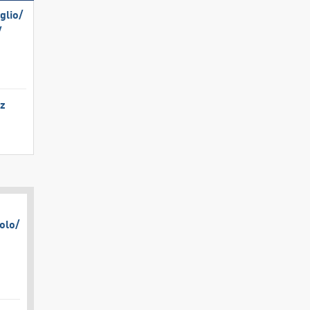
lio/​
​
tz
olo/​