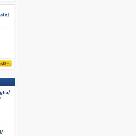
ale)
icht
lio/​
​
/​