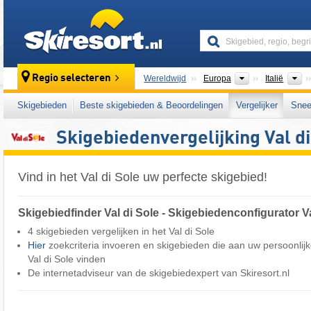
skiresort
Continenten
L
Regio selecteren
Wereldwijd
Europa
Italië
Skigebieden
Beste skigebieden & Beoordelingen
Vergelijker
Snee
Skigebiedenvergelijking Val di
Vind in het Val di Sole uw perfecte skigebied!
Skigebiedfinder Val di Sole - Skigebiedenconfigurator Va
4 skigebieden vergelijken in het Val di Sole
Hier
zoekcriteria invoeren en skigebieden die aan uw persoonlij
Val di Sole vinden
De internetadviseur van de skigebiedexpert van Skiresort.nl