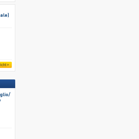
ale)
icht
lio/​
​