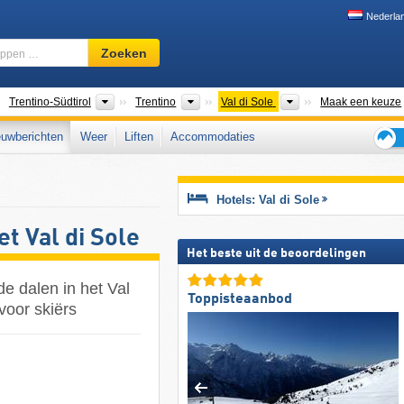
Nederla
Skigebied,
Zoeken
regio,
begrippen
…
anden
Regio's
Toeristische regio's
Toeristische regio's
Trentino-Südtirol
Trentino
Val di Sole
Maak een keuze
uwberichten
Weer
Liften
Accommodaties
Tips
voor
de
Hotels: Val di Sole
skiva
t Val di Sole
Het beste uit de beoordelingen
e dalen in het Val
Toppisteaanbod
 voor skiërs