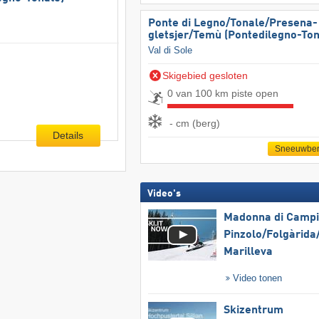
Ponte di Legno/​​Tonale/​​Presena-
gletsjer/​​Temù (Pontedilegno-Ton
Val di Sole
Skigebied gesloten
0 van 100 km piste open
- cm (berg)
Details
Sneeuwber
Video's
Madonna di Campig
Pinzolo/​Folgàrida/
Marilleva
Video tonen
Skizentrum