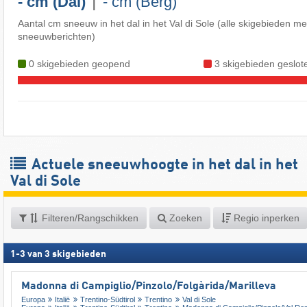
|
- cm (Dal)
- cm (Berg)
Aantal cm sneeuw in het dal in het Val di Sole (alle skigebieden me
sneeuwberichten)
0 skigebieden geopend
3 skigebieden geslot
Actuele sneeuwhoogte in het dal in het
Val di Sole
Filteren/Rangschikken
Zoeken
Regio inperken
1
-
3
van
3
skigebieden
Madonna di Campiglio/​Pinzolo/​Folgàrida/​Marilleva
Europa
Italië
Trentino-Südtirol
Trentino
Val di Sole