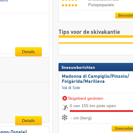
endena
Pistepreparatie
Beoorde
Tips voor de skivakantie
Details
Sneeuwberichten
Madonna di Campiglio/​Pinzolo/​
Folgàrida/​Marilleva
Val di Sole
Skigebied gesloten
0 van 155 km piste open
- cm (berg)
Details
Sneeuwber
legno-Tonale)