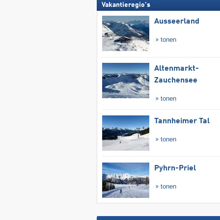
Vakantieregio's
Ausseerland
tonen
Altenmarkt-
Zauchensee
tonen
Tannheimer Tal
tonen
Pyhrn-Priel
tonen