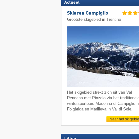
Actueel
Skiarea Campiglio
Grootste skigebied in Trentino
Het skigebied strekt zich uit van Val
Rendena met Pinzolo via het traditionel
wintersportoord Madonna di Campiglio n
Folgàrida en Marilleva in Val di Sole.
Naar het skigebi
Liften