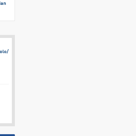
ian
olo/​