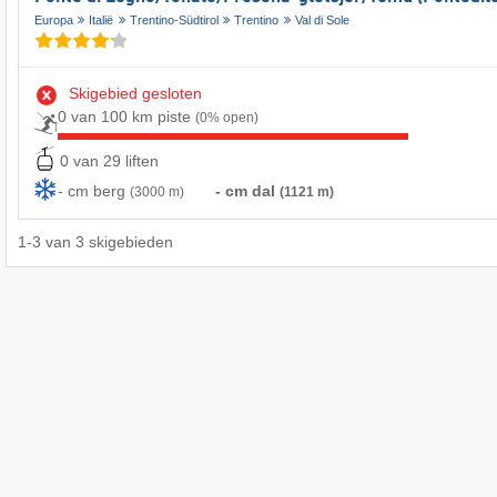
Europa
Italië
Trentino-Südtirol
Trentino
Val di Sole
Skigebied gesloten
0 van 100 km piste
(0% open)
0 van 29 liften
- cm berg
- cm dal
(3000 m)
(1121 m)
1
-
3
van
3
skigebieden