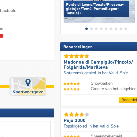
Ponte di Legno/​​Tonale/​​Presena-
gletsjer/​​Temù (Pontedilegno-
t actuele
Tonale)
en
Beoordelingen
Madonna di Campiglio/​Pinzolo/​
Folgàrida/​Marilleva
5-sterrenskigebied
in het Val di Sole
Snowparken
Grootte van het skigebied
Kaartweergave
Beoorde
Pejo 3000
Topskigebied
in het Val di Sole
Sneeuwzekerheid