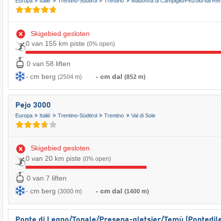
Europa
Italië
Trentino-Südtirol
Trentino
Madonna di Campiglio/​Pinzolo/​Val R
Skigebied gesloten
0 van 155 km piste
(0% open)
0 van 58 liften
- cm berg
- cm dal
(2504 m)
(852 m)
Pejo 3000
Europa
Italië
Trentino-Südtirol
Trentino
Val di Sole
Skigebied gesloten
0 van 20 km piste
(0% open)
0 van 7 liften
- cm berg
- cm dal
(3000 m)
(1400 m)
Ponte di Legno/​​Tonale/​​Presena-gletsjer/​​Temù (Pontedi