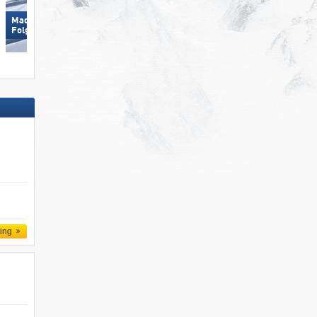
Madonna di Campiglio/​Pinzolo/​
Pejo 3000
Folgàrida/​Marilleva
ling