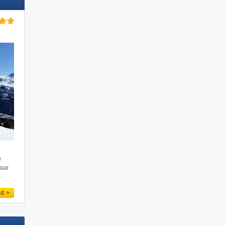
e
aar
ed