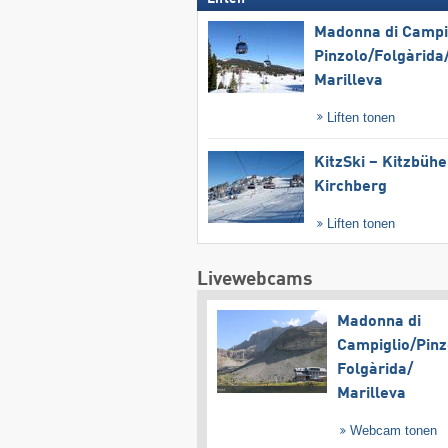
Madonna di Campig
Pinzolo/​Folgàrida/
Marilleva
Liften tonen
KitzSki – Kitzbühel
Kirchberg
Liften tonen
Livewebcams
Madonna di
Campiglio/​Pinz
Folgàrida/​
Marilleva
Webcam tonen