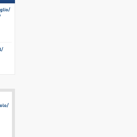
lio/​
​
/​
olo/​