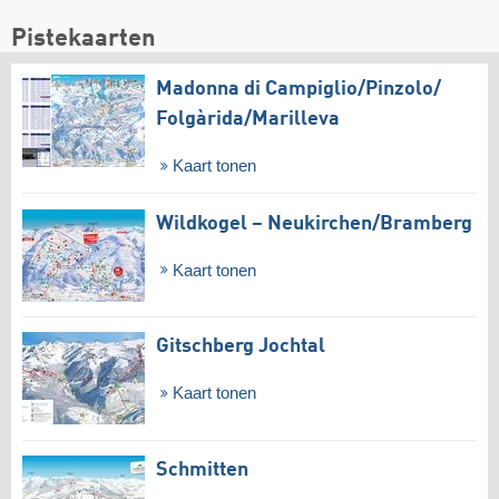
Pistekaarten
Madonna di Campiglio/​Pinzolo/​
Folgàrida/​Marilleva
Kaart tonen
Wildkogel – Neukirchen/​Bramberg
Kaart tonen
Gitschberg Jochtal
Kaart tonen
Schmitten