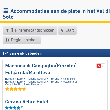
Accommodaties aan de piste in het Val di
Sole
Filteren/Rangschikken
Kaart
Regio inperken
1
-
4
van
4
skigebieden
Madonna di Campiglio/​Pinzolo/​
Folgàrida/​Marilleva
Europa
Italië
Trentino-Südtirol
Trentino
Val di Sole
Europa
Italië
Trentino-Südtirol
Trentino
Madonna di
Campiglio/​Pinzolo/​Val Rendena
Cerana Relax Hotel
S