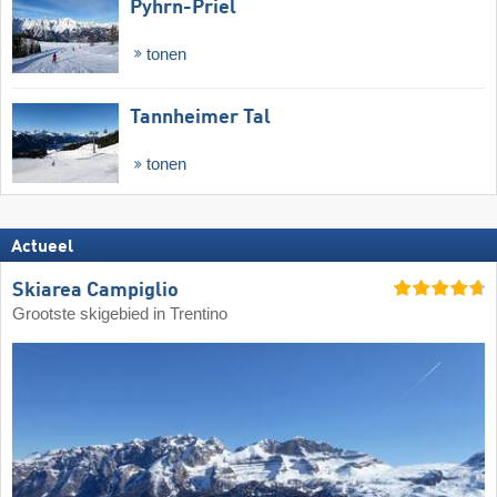
Pyhrn-Priel
tonen
Tannheimer Tal
tonen
Actueel
Skiarea Campiglio
Grootste skigebied in Trentino