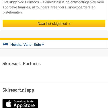
Het skigebied Lermoos – Grubigstein is de ontmoetingsplek voor
sportieve families, allrounders, freeriders, snowboarders en
pistefanaten.
Naar het skigebied
Hotels: Val di Sole
Skiresort-Partners
Skiresort.nl app
App
Store