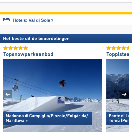
Hotels: Val di Sole
Het beste uit de beoordelingen
Topsnowparkaanbod
Toppistea
Madonna di Campiglio/​Pinzolo/​Folgàrida/​
Ponte di Leg
Marilleva
Temù (Pont