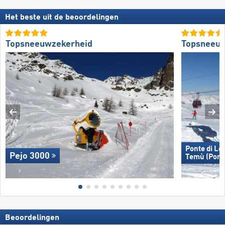
Het beste uit de beoordelingen
Topsneeuwzekerheid
Topsneeuw
Ponte di Leg
Pejo 3000
Temù (Pont
Beoordelingen