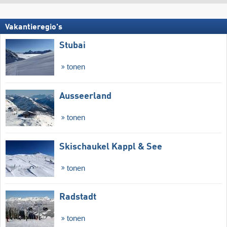
Vakantieregio's
Stubai
tonen
Ausseerland
tonen
Skischaukel Kappl & See
tonen
Radstadt
tonen