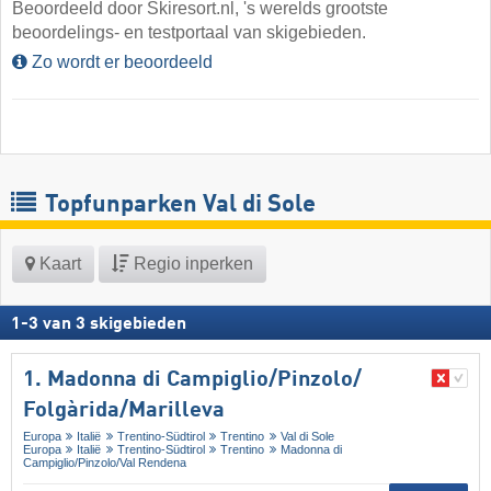
Beoordeeld door Skiresort.nl, 's werelds grootste
beoordelings- en testportaal van skigebieden.
Zo wordt er beoordeeld
Topfunparken Val di Sole
Kaart
Regio inperken
1
-
3
van
3
skigebieden
1. Madonna di Campiglio/​Pinzolo/​
Folgàrida/​Marilleva
Europa
Italië
Trentino-Südtirol
Trentino
Val di Sole
Europa
Italië
Trentino-Südtirol
Trentino
Madonna di
Campiglio/​Pinzolo/​Val Rendena