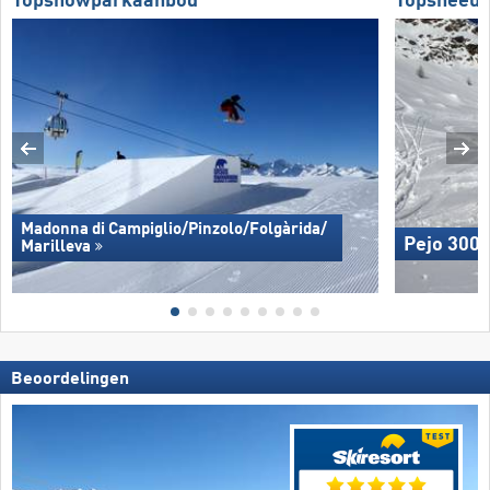
Topsnowparkaanbod
Topsneeuw
Madonna di Campiglio/​Pinzolo/​Folgàrida/​
Pejo 300
Marilleva
Beoordelingen