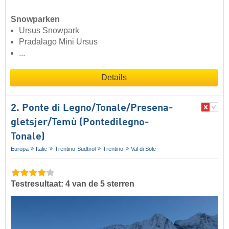
Snowparken
Ursus Snowpark
Pradalago Mini Ursus
...
Details
2. Ponte di Legno/​​Tonale/​​Presena-
gletsjer/​​Temù (Pontedilegno-
Tonale)
Europa
Italië
Trentino-Südtirol
Trentino
Val di Sole
Testresultaat: 4 van de 5 sterren