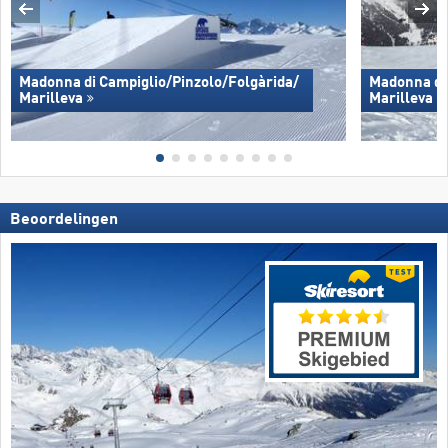
Madonna di Campiglio/​Pinzolo/​Folgàrida/​
Madonna di 
Marilleva
Marilleva
Beoordelingen