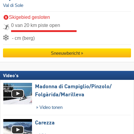
Val di Sole
Skigebied gesloten
0 van 20 km piste open
- cm (berg)
Sneeuwbericht
Video's
Madonna di Campiglio/​Pinzolo/​
Folgàrida/​Marilleva
Video tonen
Carezza