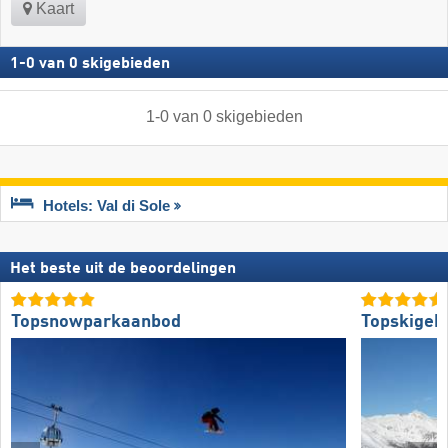
Kaart
1
-
0
van
0
skigebieden
1
-
0
van
0
skigebieden
Hotels: Val di Sole
Het beste uit de beoordelingen
Topsnowparkaanbod
Topskigeb