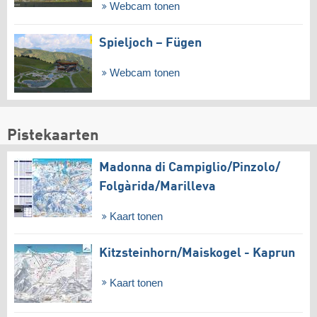
Webcam tonen
Spieljoch – Fügen
Webcam tonen
Pistekaarten
Madonna di Campiglio/​Pinzolo/​
Folgàrida/​Marilleva
Kaart tonen
Kitzsteinhorn/​Maiskogel - Kaprun
Kaart tonen