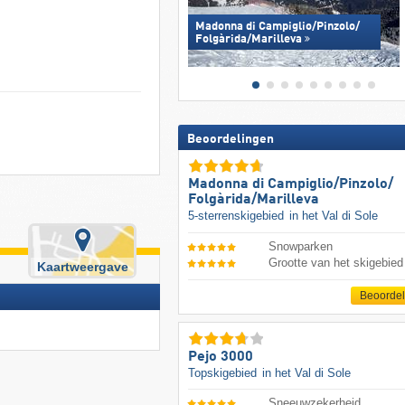
Madonna di Campiglio/​Pinzolo/​
Folgàrida/​Marilleva
Beoordelingen
Madonna di Campiglio/​Pinzolo/​
Folgàrida/​Marilleva
5-sterrenskigebied
in het Val di Sole
Snowparken
Grootte van het skigebied
Kaartweergave
Beoorde
Pejo 3000
Topskigebied
in het Val di Sole
Sneeuwzekerheid