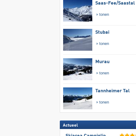
Saas-Fee/​Saastal
tonen
Stubai
tonen
Murau
tonen
Tannheimer Tal
tonen
Actueel