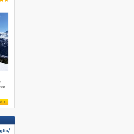
e
aar
ed
lio/​