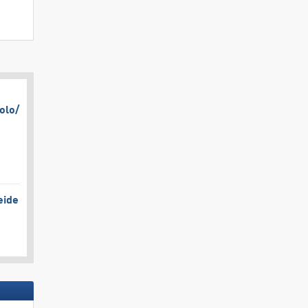
olo/​
eide