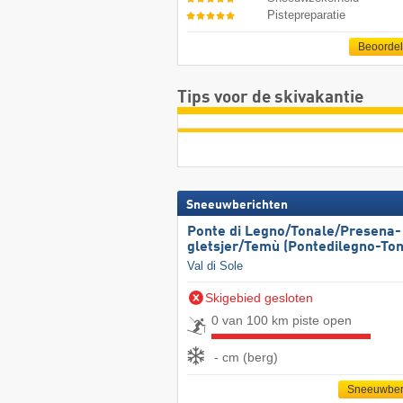
Pistepreparatie
Beoorde
Tips voor de skivakantie
Sneeuwberichten
Ponte di Legno/​​Tonale/​​Presena-
gletsjer/​​Temù (Pontedilegno-Ton
Val di Sole
Skigebied gesloten
0 van 100 km piste open
- cm (berg)
Sneeuwber