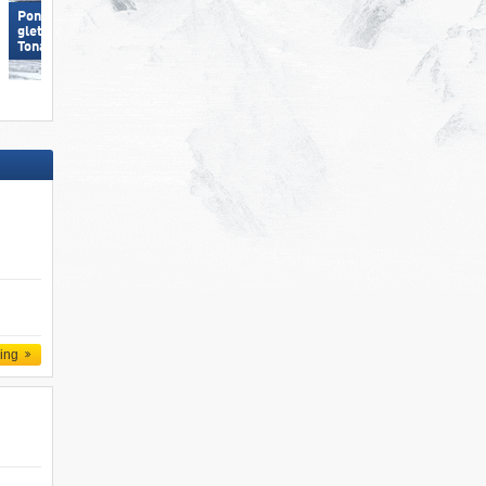
Ponte di Legno/​​Tonale/​​Presena-
Ponte di Legno/​​Tonale/​​Presena
gletsjer/​​Temù (Pontedilegno-
gletsjer/​​Temù (Pontedilegno-
Tonale)
Tonale)
ling