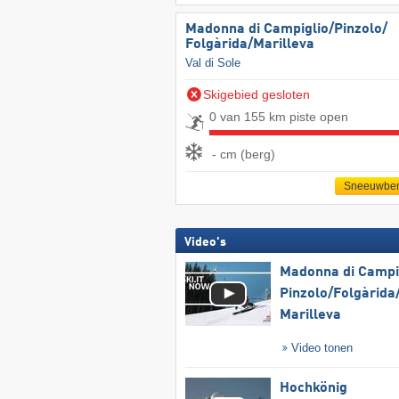
Madonna di Campiglio/​Pinzolo/​
Folgàrida/​Marilleva
Val di Sole
Skigebied gesloten
0 van 155 km piste open
- cm (berg)
Sneeuwber
Video's
Madonna di Campig
Pinzolo/​Folgàrida/
Marilleva
Video tonen
Hochkönig