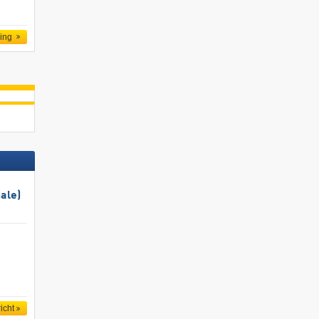
ling
ale)
icht