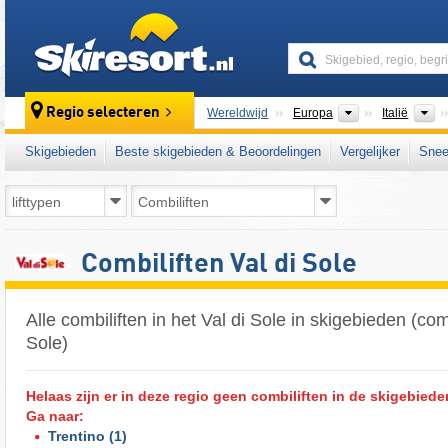
skiresort
Continenten
L
Regio selecteren
Wereldwijd
Europa
Italië
Skigebieden
Beste skigebieden & Beoordelingen
Vergelijker
Snee
Combiliften Val di Sole
Alle combiliften in het Val di Sole in skigebieden (combi
Sole)
Helaas zijn er in deze regio geen combiliften in de skigebiede
Ga naar:
Trentino
(1)