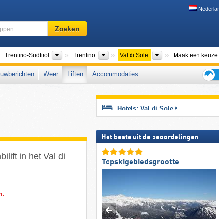
Nederla
Skigebied,
Zoeken
regio,
begrippen
…
anden
Regio's
Toeristische regio's
Toeristische regio's
Trentino-Südtirol
Trentino
Val di Sole
Maak een keuze
uwberichten
Weer
Liften
Accommodaties
Tips
voor
de
Hotels: Val di Sole
skiva
Het beste uit de beoordelingen
lift in het Val di
Topskigebiedsgrootte
n.