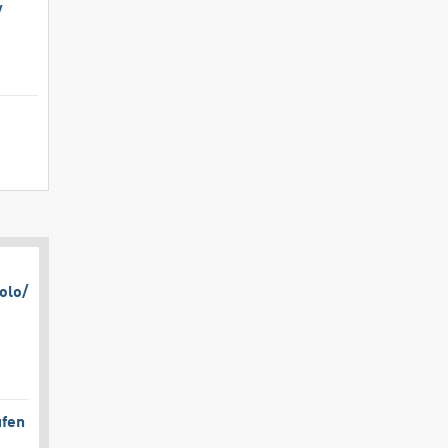
​
olo/​
ufen