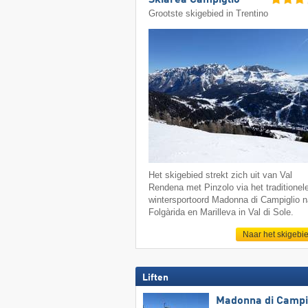
Skiarea Campiglio
Grootste skigebied in Trentino
Het skigebied strekt zich uit van Val
Rendena met Pinzolo via het traditionel
wintersportoord Madonna di Campiglio n
Folgàrida en Marilleva in Val di Sole.
Naar het skigebi
Liften
Madonna di Campig