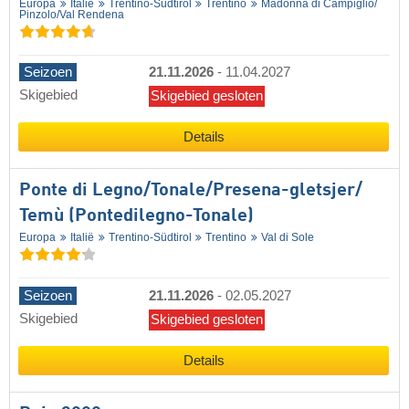
Europa
Italië
Trentino-Südtirol
Trentino
Madonna di Campiglio/​
Pinzolo/​Val Rendena
Seizoen
21.11.2026
-
11.04.2027
Skigebied
Skigebied gesloten
Details
Ponte di Legno/​​Tonale/​​Presena-gletsjer/​​
Temù (Pontedilegno-Tonale)
Europa
Italië
Trentino-Südtirol
Trentino
Val di Sole
Seizoen
21.11.2026
-
02.05.2027
Skigebied
Skigebied gesloten
Details