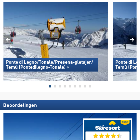
Ponte di Legno/​​Tonale/​​Presena-gletsjer/​​
Ponte di Leg
Temù (Pontedilegno-Tonale)
Temù (Pont
Beoordelingen