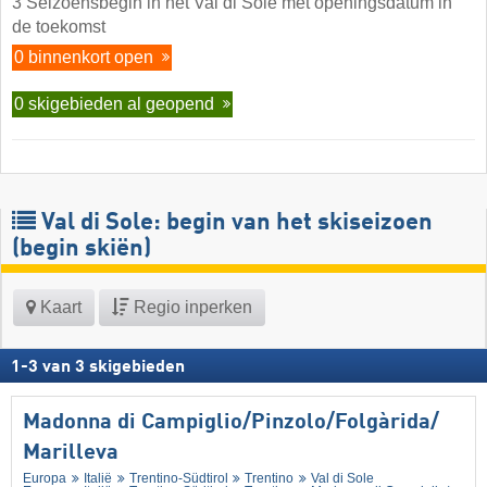
3 Seizoensbegin in het Val di Sole met openingsdatum in
de toekomst
0 binnenkort open
0 skigebieden al geopend
Val di Sole: begin van het skiseizoen
(begin skiën)
Kaart
Regio inperken
1
-
3
van
3
skigebieden
Madonna di Campiglio/​Pinzolo/​Folgàrida/​
Marilleva
Europa
Italië
Trentino-Südtirol
Trentino
Val di Sole