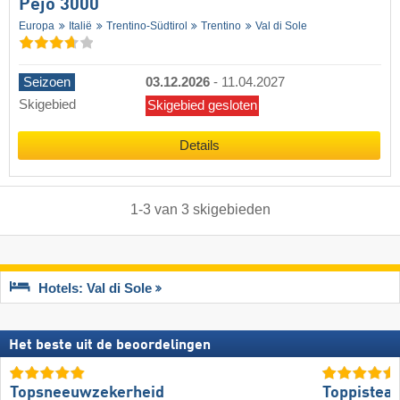
Pejo 3000
Europa
Italië
Trentino-Südtirol
Trentino
Val di Sole
Seizoen
03.12.2026
-
11.04.2027
Skigebied
Skigebied gesloten
Details
1
-
3
van
3
skigebieden
Hotels: Val di Sole
Het beste uit de beoordelingen
Topsneeuwzekerheid
Toppistea