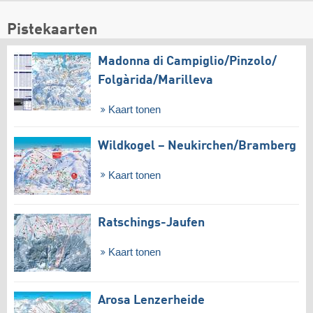
Pistekaarten
Madonna di Campiglio/​Pinzolo/​
Folgàrida/​Marilleva
Kaart tonen
Wildkogel – Neukirchen/​Bramberg
Kaart tonen
Ratschings-Jaufen
Kaart tonen
Arosa Lenzerheide