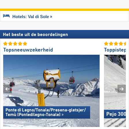
Hotels: Val di Sole
Het beste uit de beoordelingen
Topsneeuwzekerheid
Toppistepr
Ponte di Legno/​​Tonale/​​Presena-gletsjer/​​
Pejo 300
Temù (Pontedilegno-Tonale)