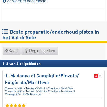
Zo wordt er beoordeeld
Beste preparatie/onderhoud pistes in
het Val di Sole
Kaart
Regio inperken
1
-
3
van
3
skigebieden
1. Madonna di Campiglio/​Pinzolo/​
Folgàrida/​Marilleva
Europa
Italië
Trentino-Südtirol
Trentino
Val di Sole
Europa
Italië
Trentino-Südtirol
Trentino
Madonna di
Campiglio/​Pinzolo/​Val Rendena