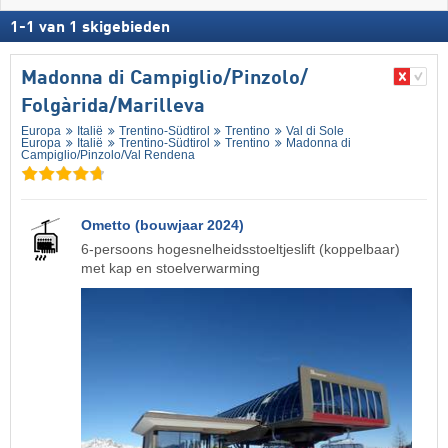
1
-
1
van
1
skigebieden
Madonna di Campiglio/​Pinzolo/​
Folgàrida/​Marilleva
Europa
Italië
Trentino-Südtirol
Trentino
Val di Sole
Europa
Italië
Trentino-Südtirol
Trentino
Madonna di
Campiglio/​Pinzolo/​Val Rendena
Ometto (bouwjaar 2024)
6-persoons hogesnelheidsstoeltjeslift (koppelbaar)
met kap en stoelverwarming