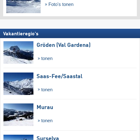
Foto's tonen
Vakantieregio's
Gröden (Val Gardena)
tonen
Saas-Fee/​Saastal
tonen
Murau
tonen
Surselva