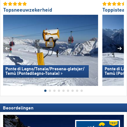
Topsneeuwzekerheid
Toppistea
Ponte di Legno/​​Tonale/​​Presena-gletsjer/​​
Ponte di Leg
Temù (Pontedilegno-Tonale)
Temù (Pont
Beoordelingen