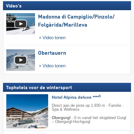
Video's
Madonna di Campiglio/​Pinzolo/​
Folgàrida/​Marilleva
Video tonen
Obertauern
Video tonen
Tophotels voor de wintersport
S
Hotel Alpina deluxe ****
Direct aan de piste op 1.930 m · Familie ·
Spa & Wellness
Obergurgl
·
0 m vanaf het skigebied Gurgl
– Obergurgl-Hochgurgl