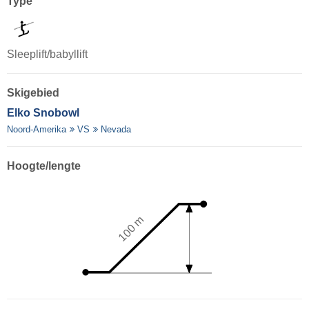
Type
Sleeplift/babyllift
Skigebied
Elko Snobowl
Noord-Amerika
VS
Nevada
Hoogte/lengte
100 m