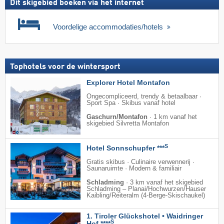
Dit skigebied boeken via het internet
Voordelige accommodaties/hotels
Tophotels voor de wintersport
Explorer Hotel Montafon
Ongecompliceerd, trendy & betaalbaar ·
Sport Spa · Skibus vanaf hotel
Gaschurn/Montafon
·
1 km vanaf het
skigebied Silvretta Montafon
S
Hotel Sonnschupfer ***
Gratis skibus · Culinaire verwennerij ·
Saunaruimte · Modern & familiair
Schladming
·
3 km vanaf het skigebied
Schladming – Planai/​Hochwurzen/​Hauser
Kaibling/​Reiteralm (4-Berge-Skischaukel)
1. Tiroler Glückshotel • Waidringer
S
Hof ****