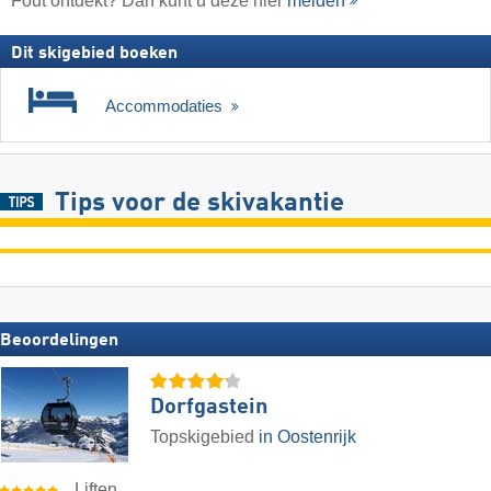
Fout ontdekt? Dan kunt u deze hier
melden
Dit skigebied boeken
Accommodaties
Tips voor de skivakantie
Beoordelingen
Dorfgastein
Topskigebied
in Oostenrijk
Liften