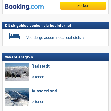
zoeken
Dit skigebied boeken via het internet
Voordelige accommodaties/hotels
Vakantieregio's
Radstadt
tonen
Ausseerland
tonen