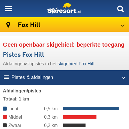
skiresort
Fox Hill
Geen openbaar skigebied: beperkte toegang
Pistes Fox Hill
Afdalingen/​skipistes in het
skigebied Fox Hill
Pistes & afdalingen
Afdalingen/pistes
Totaal: 1 km
Licht
0,5 km
Middel
0,3 km
Zwaar
0,2 km