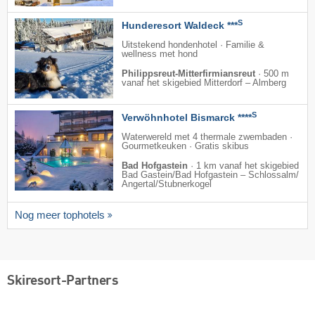
S
Hunderesort Waldeck ***
Uitstekend hondenhotel · Familie &
wellness met hond
Philippsreut-Mitterfirmiansreut
·
500 m
vanaf het skigebied Mitterdorf – Almberg
S
Verwöhnhotel Bismarck ****
Waterwereld met 4 thermale zwembaden ·
Gourmetkeuken · Gratis skibus
Bad Hofgastein
·
1 km vanaf het skigebied
Bad Gastein/​Bad Hofgastein – Schlossalm/​
Angertal/​Stubnerkogel
Nog meer tophotels
Skiresort-Partners