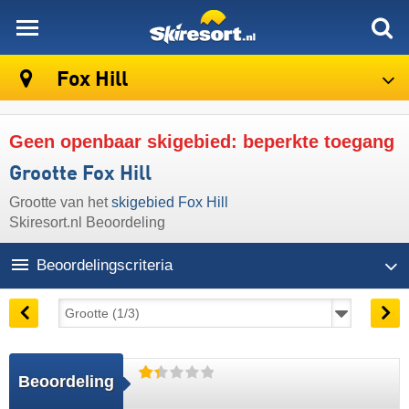
skiresort
Fox Hill
Geen openbaar skigebied: beperkte toegang
Grootte Fox Hill
Grootte van het
skigebied Fox Hill
Skiresort.nl Beoordeling
Beoordelingscriteria
Beoordeling