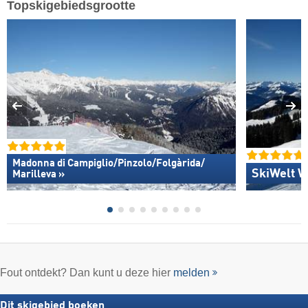
Topskigebiedsgrootte
Madonna di Campiglio/​Pinzolo/​Folgàrida/​
SkiWelt W
Marilleva »
Fout ontdekt? Dan kunt u deze hier
melden
Dit skigebied boeken