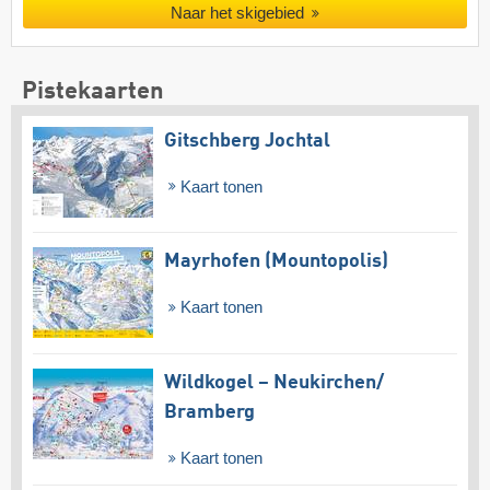
Naar het skigebied
Pistekaarten
Gitschberg Jochtal
Kaart tonen
Mayrhofen (Mountopolis)
Kaart tonen
Wildkogel – Neukirchen/​
Bramberg
Kaart tonen