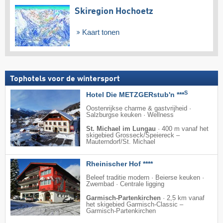
Skiregion Hochoetz
Kaart tonen
Tophotels voor de wintersport
S
Hotel Die METZGERstub'n ***
Oostenrijkse charme & gastvrijheid ·
Salzburgse keuken · Wellness
St. Michael im Lungau
·
400 m vanaf het
skigebied Grosseck/​Speiereck –
Mauterndorf/​St. Michael
Rheinischer Hof ****
Beleef traditie modern · Beierse keuken ·
Zwembad · Centrale ligging
Garmisch-Partenkirchen
·
2,5 km vanaf
het skigebied Garmisch-Classic –
Garmisch-Partenkirchen