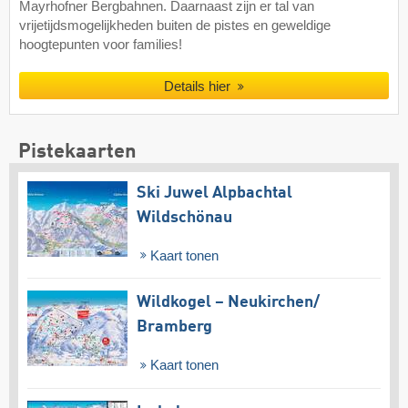
Mayrhofner Bergbahnen. Daarnaast zijn er tal van
vrijetijdsmogelijkheden buiten de pistes en geweldige
hoogtepunten voor families!
Details hier
Pistekaarten
Ski Juwel Alpbachtal
Wildschönau
Kaart tonen
Wildkogel – Neukirchen/​
Bramberg
Kaart tonen