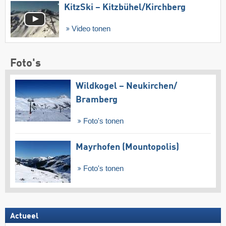
KitzSki – Kitzbühel/​Kirchberg
Video tonen
Foto's
Wildkogel – Neukirchen/​
Bramberg
Foto's tonen
Mayrhofen (Mountopolis)
Foto's tonen
Actueel