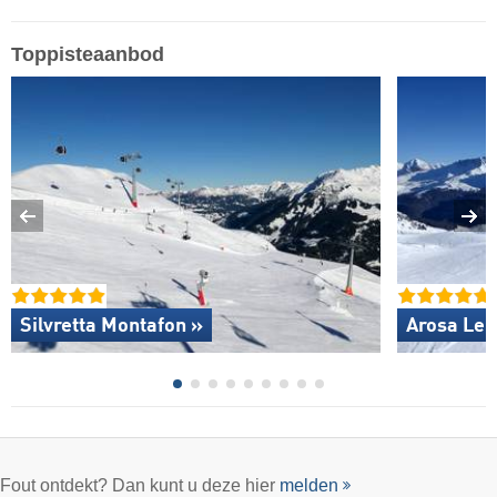
Toppisteaanbod
Silvretta Montafon »
Arosa Len
Fout ontdekt? Dan kunt u deze hier
melden