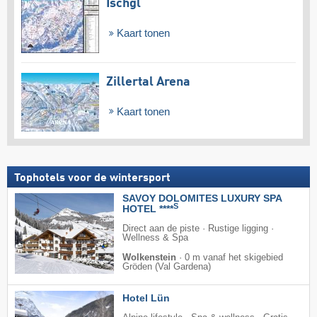
Ischgl
Kaart tonen
Zillertal Arena
Kaart tonen
Tophotels voor de wintersport
SAVOY DOLOMITES LUXURY SPA
S
HOTEL ****
Direct aan de piste · Rustige ligging ·
Wellness & Spa
Wolkenstein
·
0 m vanaf het skigebied
Gröden (Val Gardena)
Hotel Lün