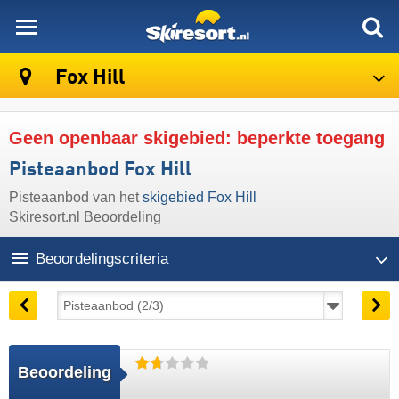
skiresort
Fox Hill
Geen openbaar skigebied: beperkte toegang
Pisteaanbod Fox Hill
Pisteaanbod van het
skigebied Fox Hill
Skiresort.nl Beoordeling
Beoordelingscriteria
Beoordeling