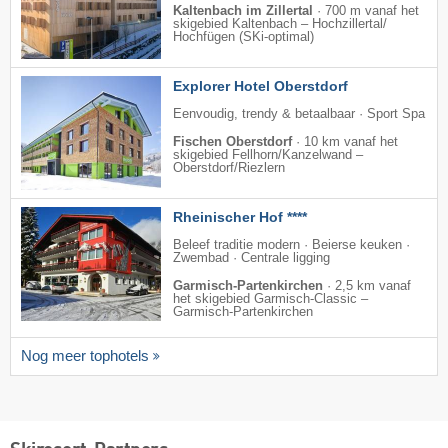
Kaltenbach im Zillertal
·
700 m vanaf het
skigebied Kaltenbach – Hochzillertal/​
Hochfügen (SKi-optimal)
Explorer Hotel Oberstdorf
Eenvoudig, trendy & betaalbaar · Sport Spa
Fischen Oberstdorf
·
10 km vanaf het
skigebied Fellhorn/​Kanzelwand –
Oberstdorf/​Riezlern
Rheinischer Hof ****
Beleef traditie modern · Beierse keuken ·
Zwembad · Centrale ligging
Garmisch-Partenkirchen
·
2,5 km vanaf
het skigebied Garmisch-Classic –
Garmisch-Partenkirchen
Nog meer tophotels