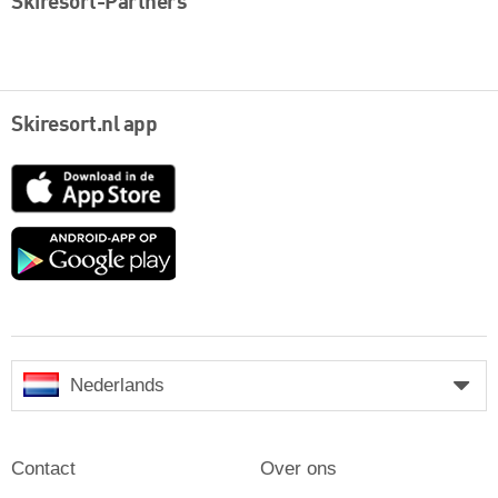
Skiresort-Partners
Skiresort.nl app
App
Store
Google
play
Nederlands
Contact
Over ons