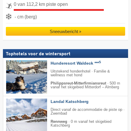
0 van 112,2 km piste open
- cm (berg)
Sneeuwbericht
Tophotels voor de wintersport
S
Hunderesort Waldeck ***
Uitstekend hondenhotel · Familie &
wellness met hond
Philippsreut-Mitterfirmiansreut
·
500 m
vanaf het skigebied Mitterdorf – Almberg
Landal Katschberg
Direct vanaf de accommodatie de piste op ·
Zwembad
Rennweg
·
0 m vanaf het skigebied
Katschberg