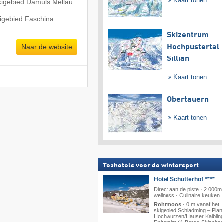
Kaart tonen
kigebied Damüls Mellau
kigebied Faschina
Skizentrum
Naar de website
Hochpustertal
Sillian
Kaart tonen
Obertauern
Kaart tonen
Tophotels voor de wintersport
Hotel Schütterhof ****
Direct aan de piste · 2.000m
wellness · Culinaire keuken
Rohrmoos
·
0 m vanaf het
skigebied Schladming – Plana
Hochwurzen/​Hauser Kaibling