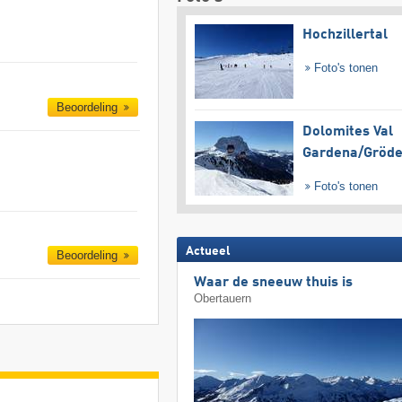
Hochzillertal
Foto's tonen
Beoordeling
Dolomites Val
Gardena/​Gröd
Foto's tonen
Actueel
Beoordeling
Waar de sneeuw thuis is
Obertauern