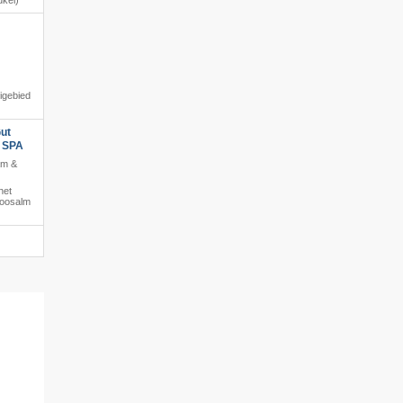
ukel)
igebied
ut
s SPA
am &
het
moosalm