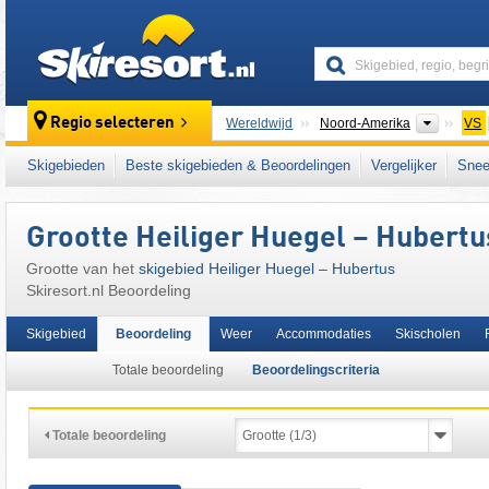
skiresort
Contine
Regio selecteren
Wereldwijd
Noord-Amerika
VS
Dit skigebied ligt ook in:
Midwest
Skigebieden
Beste skigebieden & Beoordelingen
Vergelijker
Snee
Grootte Heiliger Huegel – Hubertu
Grootte van het
skigebied Heiliger Huegel – Hubertus
Skiresort.nl Beoordeling
Skigebied
Beoordeling
Weer
Accommodaties
Skischolen
Totale beoordeling
Beoordelingscriteria
Totale beoordeling