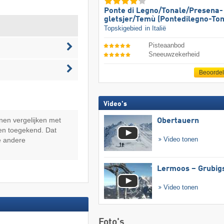
Ponte di Legno/​​Tonale/​​Presena-
gletsjer/​​Temù (Pontedilegno-Ton
Topskigebied
in Italië
Pisteaanbod
Sneeuwzekerheid
Beoorde
Video's
nen vergelijken met
Obertauern
en toegekend. Dat
Video tonen
e andere
Lermoos – Grubig
Video tonen
Foto's