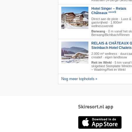
Reiteralm (4-Berge-Skischa
Hotel Singer – Relais
S
Châteaux ****
Direct aan de piste · Luxe &
gastvrijheid · 1.800m²
wellnesswereld
Berwang
·
0 m vanaf het sk
Berwang/​Bichlbach/​Rinnen
RELAIS & CHÂTEAUX G
Steinbach Hotel Chalet
2.000 m² wellness · duurza
creatief · eigen landbouw
Reit im Winkl
·
5 km vanaf 
skigebied Steinplatte Winkl
– Waidring/​Reit im Winkl
Nog meer tophotels
Skiresort.nl app
App
Store