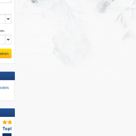
mm.
eken
otels
Topliften
Toppisteaanbod