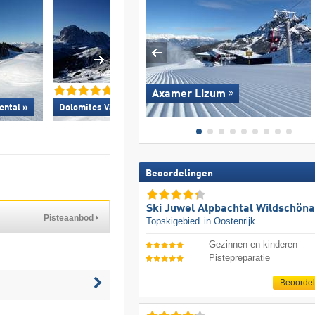
Axamer Lizum
ental »
Dolomites Val Gardena/​Gröden »
KitzSki – Kitzbühel
Beoordelingen
Ski Juwel Alpbachtal Wildschön
Pisteaanbod
Topskigebied
in Oostenrijk
Gezinnen en kinderen
Pistepreparatie
Beoorde