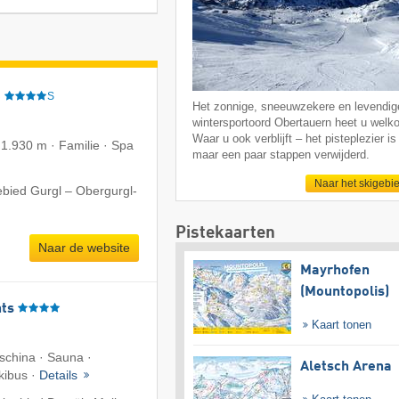
e
S
Het zonnige, sneeuwzekere en levendig
wintersportoord Obertauern heet u welk
Waar u ook verblijft – het pisteplezier is 
 1.930 m · Familie · Spa
maar een paar stappen verwijderd.
Naar het skigebi
ebied Gurgl – Obergurgl-
Pistekaarten
Naar de website
Mayrhofen
(Mountopolis)
ts
Kaart tonen
aschina · Sauna ·
Aletsch Arena
Skibus ·
Details