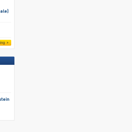
ale)
ling
stein