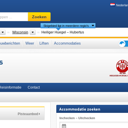
Nederla
Skigebied,
Zoeken
regio,
Skigebied ligt in meerdere regio's
begrippen
…
nten
Landen
Deelstaten
Wisconsin
Heiliger Huegel – Hubertus
uwberichten
Weer
Liften
Accommodaties
Tips
voor
s
de
skiva
Reisinformatie
Contact
Accommodatie zoeken
Pisteaanbod
Inchecken – Uitchecken