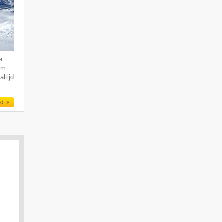
e
om.
altijd
ed