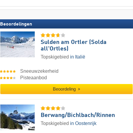
Beoordelingen
Sulden am Ortler (Solda
all'Ortles)
Topskigebied
in Italië
Sneeuwzekerheid
Pisteaanbod
Beoordeling
Berwang/​Bichlbach/​Rinnen
Topskigebied
in Oostenrijk