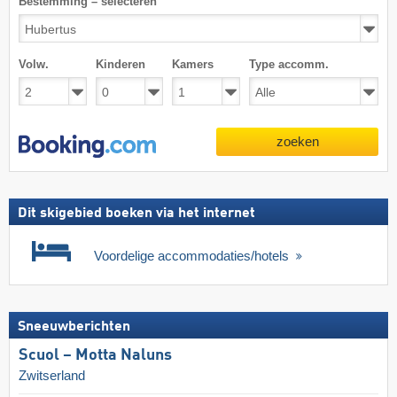
Bestemming – selecteren
Volw.
Kinderen
Kamers
Type accomm.
zoeken
Dit skigebied boeken via het internet
Voordelige accommodaties/hotels
Sneeuwberichten
Scuol – Motta Naluns
Zwitserland