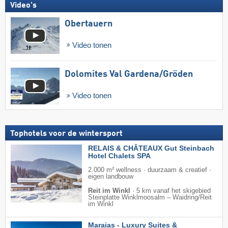
Video's
Obertauern
Video tonen
Dolomites Val Gardena/​Gröden
Video tonen
Tophotels voor de wintersport
RELAIS & CHÂTEAUX Gut Steinbach
Hotel Chalets SPA
2.000 m² wellness · duurzaam & creatief ·
eigen landbouw
Reit im Winkl
·
5 km vanaf het skigebied
Steinplatte Winklmoosalm – Waidring/​Reit
im Winkl
Maraias - Luxury Suites &