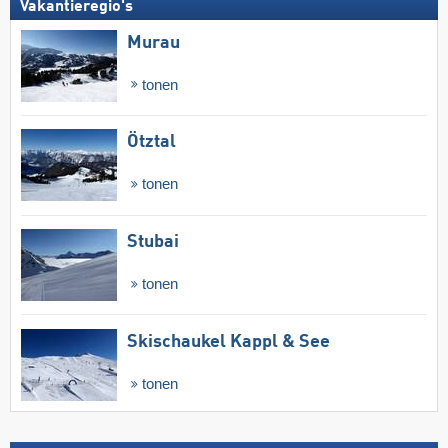
Vakantieregio's
Murau
tonen
Ötztal
tonen
Stubai
tonen
Skischaukel Kappl & See
tonen