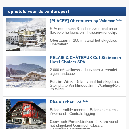
Tophotels voor de wintersport
[PLACES] Obertauern by Valamar ****
SPA met sauna & indoor zwembad-oase ·
flexibele halfpension · huisdiervriendelijk
Obertauern
·
100 m vanaf het skigebied
Obertauern
RELAIS & CHÂTEAUX Gut Steinbach
Hotel Chalets SPA
2.000 m² wellness · duurzaam & creatief ·
eigen landbouw
Reit im Winkl
·
5 km vanaf het skigebied
Steinplatte Winklmoosalm – Waidring/​Reit
im Winkl
Rheinischer Hof ****
Beleef traditie modern · Beierse keuken ·
Zwembad · Centrale ligging
Garmisch-Partenkirchen
·
2,5 km vanaf
het skigebied Garmisch-Classic –