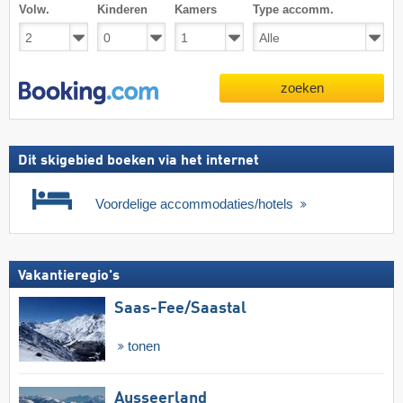
Volw.
Kinderen
Kamers
Type accomm.
zoeken
Dit skigebied boeken via het internet
Voordelige accommodaties/hotels
Vakantieregio's
Saas-Fee/​Saastal
tonen
Ausseerland