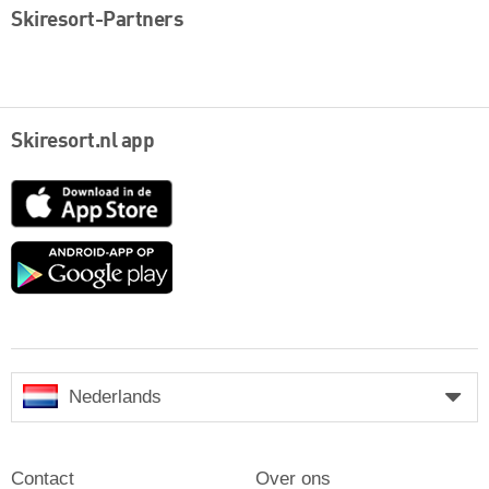
Skiresort-Partners
Skiresort.nl app
App
Store
Google
play
Nederlands
Contact
Over ons