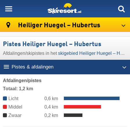
skiresort
Heiliger Huegel – Hubertus
Pistes Heiliger Huegel – Hubertus
Afdalingen/​skipistes in het
skigebied Heiliger Huegel – Hubertus
Pistes & afdalingen
Afdalingen/pistes
Totaal: 1,2 km
Licht
0,6 km
Middel
0,4 km
Zwaar
0,2 km