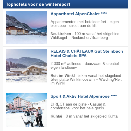
Tophotels voor de wintersport
Apparthotel AlpenChalet ****
Appartementen met hotelcomfort · eigen
bioscoop · direct aan de lift
Neukirchen
·
100 m vanaf het skigebied
Wildkogel – Neukirchen/​Bramberg
RELAIS & CHÂTEAUX Gut Steinbach
Hotel Chalets SPA
2.000 m² wellness · duurzaam & creatief ·
eigen landbouw
Reit im Winkl
·
5 km vanaf het skigebied
Steinplatte Winklmoosalm – Waidring/​Reit
im Winkl
Sport & Aktiv Hotel Alpenrose ****
DIRECT aan de piste · Casual &
comfortabel voor het hele gezin
Kühtai
·
0 m vanaf het skigebied Kühtai